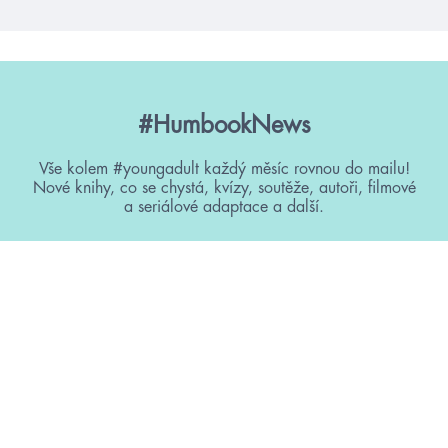
#HumbookNews
Vše kolem #youngadult každý měsíc rovnou do mailu!
Nové knihy, co se chystá, kvízy, soutěže, autoři, filmové
a seriálové adaptace a další.
Souhlasím s
podmínkami zpracování osobních údajů