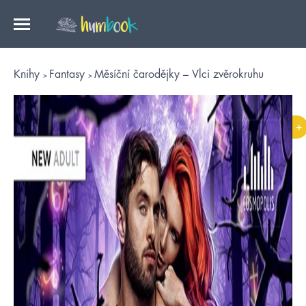
Knihy
Fantasy
Měsíční čarodějky – Vlci zvěrokruhu
+