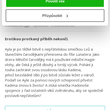
Povolit vše
Žánr: Fantasy
Přizpůsobit
Série: Vlci zvěrokruhu
#elizabethbriggs
#prostarší
#vlcizvěrokruhu
Erotikou protkaný příběh nekončí.
Ayla je po těžké bitvě s nepřátelskou smečkou Lvů a
Slunečními čarodějkami přenesena do říše Lunatera. Jako
dcera Měsíční čarodějky má k používání měsíční magie
vlohy, ale čeká ji ještě dlouhý a tvrdý výcvik. Pohání ji
touha zachránit svou osudovou lásku Kadena,
jehož bezvládné tělo jí po bitvě zůstalo ležet v náručí.
Podaří se Ayle za pomoci nových schopností přivést
Kadena znovu k životu? A získá smečka Hadonoše
spojence z řad ostatních vlků zvěrokruhu, aby se společně
postavili nepřátelům?