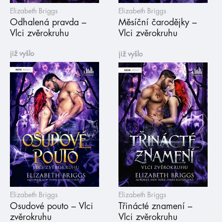
Elizabeth Briggs
Elizabeth Briggs
Odhalená pravda –
Měsíční čarodějky –
Vlci zvěrokruhu
Vlci zvěrokruhu
již vyšlo
již vyšlo
Elizabeth Briggs
Elizabeth Briggs
Osudové pouto – Vlci
Třinácté znamení –
zvěrokruhu
Vlci zvěrokruhu