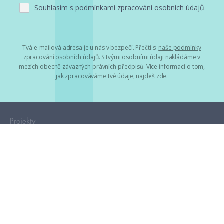
Souhlasím s
podmínkami zpracování osobních údajů
Tvá e-mailová adresa je u nás v bezpečí. Přečti si
naše podmínky
zpracování osobních údajů
. S tvými osobními údaji nakládáme v
mezích obecně závazných právních předpisů. Více informací o tom,
jak zpracováváme tvé údaje, najdeš
zde
.
Projekty
HumbookFest
HumbookStage
Humbook blogeři
Storki