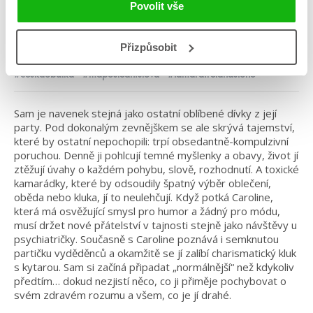
Povolit vše
Kategorie: young adult
Přizpůsobit
Žánr: Contemporary
#českáobálka
#máposledníslova
#tamarairelandstone
Sam je navenek stejná jako ostatní oblíbené dívky z její
party. Pod dokonalým zevnějškem se ale skrývá tajemství,
které by ostatní nepochopili: trpí obsedantně-kompulzivní
poruchou. Denně ji pohlcují temné myšlenky a obavy, život jí
ztěžují úvahy o každém pohybu, slově, rozhodnutí. A toxické
kamarádky, které by odsoudily špatný výběr oblečení,
oběda nebo kluka, jí to neulehčují. Když potká Caroline,
která má osvěžující smysl pro humor a žádný pro módu,
musí držet nové přátelství v tajnosti stejně jako návštěvy u
psychiatričky. Současně s Caroline poznává i semknutou
partičku vyděděnců a okamžitě se jí zalíbí charismatický kluk
s kytarou. Sam si začíná připadat „normálnější“ než kdykoliv
předtím… dokud nezjistí něco, co ji přiměje pochybovat o
svém zdravém rozumu a všem, co je jí drahé.