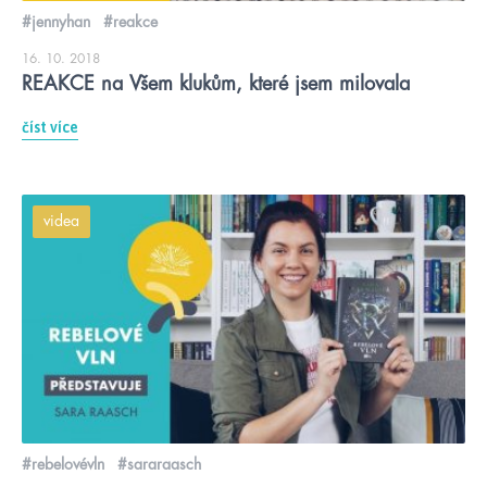
#jennyhan
#reakce
16. 10. 2018
REAKCE na Všem klukům, které jsem milovala
číst více
videa
#rebelovévln
#sararaasch