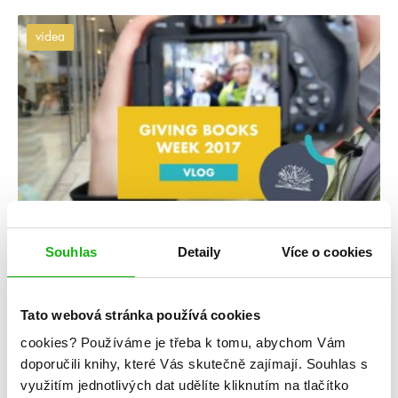
videa
#vlog
Souhlas
Detaily
Více o cookies
15. 8. 2018
VLOG #GivingBooksWeek
Tato webová stránka používá cookies
číst více
cookies?
Používáme je třeba k tomu, abychom Vám
doporučili knihy, které Vás skutečně zajímají.
Souhlas s
využitím jednotlivých dat udělíte kliknutím na tlačítko
«
1
...
34
35
36
37
38
39