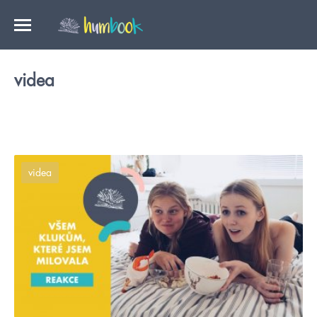
videa
videa