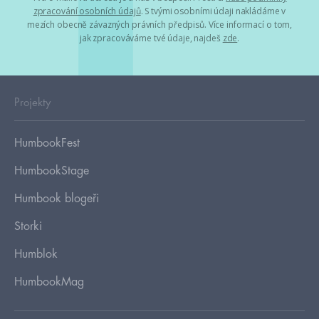
zpracování osobních údajů
. S tvými osobními údaji nakládáme v
mezích obecně závazných právních předpisů. Více informací o tom,
jak zpracováváme tvé údaje, najdeš
zde
.
Projekty
HumbookFest
HumbookStage
Humbook blogeři
Storki
Humblok
HumbookMag