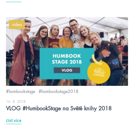
videa
#humbookstage
#humbookstage2018
16. 8. 2018
VLOG #HumbookStage na Světě knihy 2018
číst více