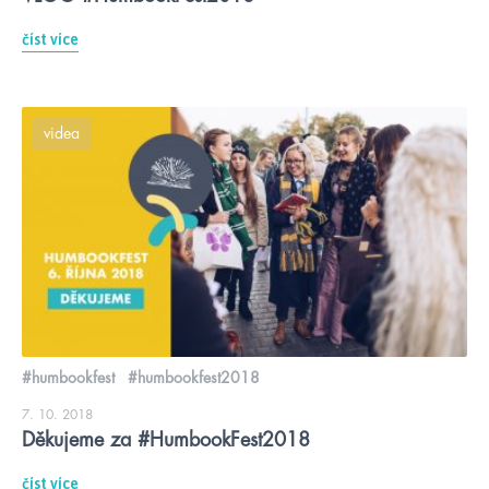
číst více
videa
#humbookfest
#humbookfest2018
7. 10. 2018
Děkujeme za #HumbookFest2018
číst více