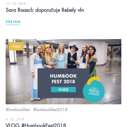
10. 10. 2018
Sara Raasch doporučuje Rebely vln
číst více
videa
#humbookfest
#humbookfest2018
8. 10. 2018
VLOG #HumbookFest2018