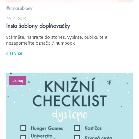
#instašablony
20. 2. 2019
Insta šablony doplňovačky
Stáhněte, nahrajte do stories, vyplňte, publikujte a
nezapomeňte označit @humbook
číst více
stahuj