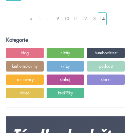
«
1
...
9
10
11
12
13
14
Kategorie
blog
citáty
humbookfest
knihomoloviny
kvízy
podcast
rozhovory
stahuj
storki
videa
žebříčky