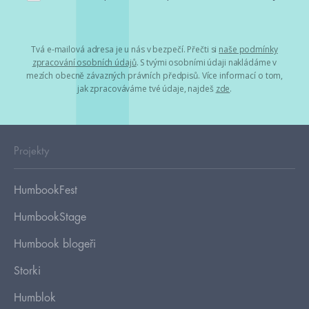
Tvá e-mailová adresa je u nás v bezpečí. Přečti si
naše podmínky
zpracování osobních údajů
. S tvými osobními údaji nakládáme v
mezích obecně závazných právních předpisů. Více informací o tom,
jak zpracováváme tvé údaje, najdeš
zde
.
Projekty
HumbookFest
HumbookStage
Humbook blogeři
Storki
Humblok