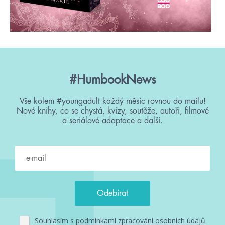
#HumbookNews
Vše kolem #youngadult každý měsíc rovnou do mailu!
Nové knihy, co se chystá, kvízy, soutěže, autoři, filmové
a seriálové adaptace a další.
Souhlasím s
podmínkami zpracování osobních údajů