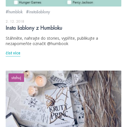
#humblok
#instašablony
2. 12. 2018
Insta šablony z Humbloku
Stáhněte, nahrajte do stories, vyplňte, publikujte a
nezapomeňte označit @humbook
číst více
stahuj