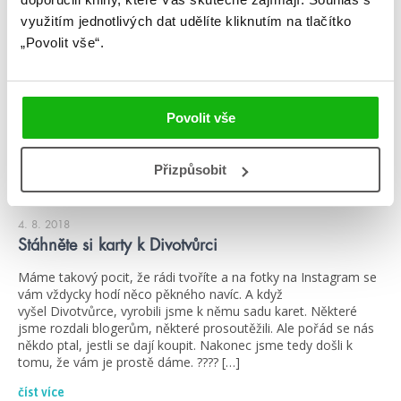
využitím jednotlivých dat udělíte kliknutím na tlačítko
„Povolit vše“.
Povolit vše
Přizpůsobit
#divotvůrce
#sebastiendecastell
4. 8. 2018
Stáhněte si karty k Divotvůrci
Máme takový pocit, že rádi tvoříte a na fotky na Instagram se
vám vždycky hodí něco pěkného navíc. A když
vyšel Divotvůrce, vyrobili jsme k němu sadu karet. Některé
jsme rozdali blogerům, některé prosoutěžili. Ale pořád se nás
někdo ptal, jestli se dají koupit. Nakonec jsme tedy došli k
tomu, že vám je prostě dáme. ???? […]
číst více