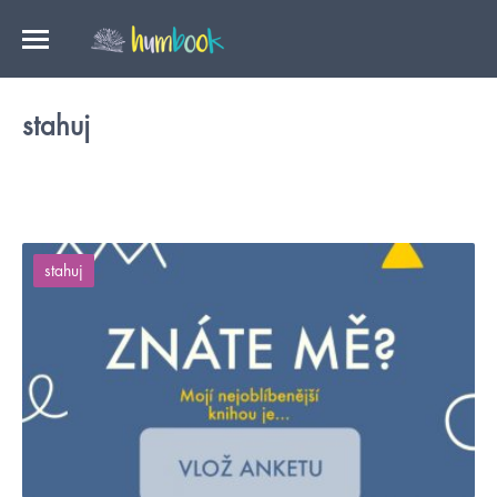
stahuj
stahuj