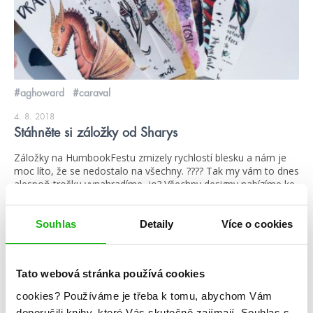
#aghoward
#caraval
4. 8. 2018
Stáhněte si záložky od Sharys
Záložky na HumbookFestu zmizely rychlostí blesku a nám je
moc líto, že se nedostalo na všechny. ???? Tak my vám to dnes
alespoň trošku vynahradíme, jo? Všechny designy nabízíme ke
stažení! Ale než na to dojde, přečtěte si pár tipů, jak je
vymalovat, které pro vás Sharys nachystala. Pokud se do toho
pustíte, vyfoťte své […]
Souhlas
Detaily
Více o cookies
číst více
Tato webová stránka používá cookies
cookies?
Používáme je třeba k tomu, abychom Vám
stahuj
doporučili knihy, které Vás skutečně zajímají.
Souhlas s