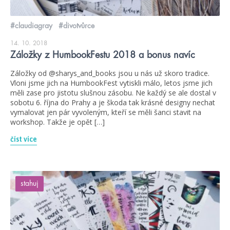
#claudiagray
#divotvůrce
14. 10. 2018
Záložky z HumbookFestu 2018 a bonus navíc
Záložky od @sharys_and_books jsou u nás už skoro tradice.
Vloni jsme jich na HumbookFest vytiskli málo, letos jsme jich
měli zase pro jistotu slušnou zásobu. Ne každý se ale dostal v
sobotu 6. října do Prahy a je škoda tak krásné designy nechat
vymalovat jen pár vyvoleným, kteří se měli šanci stavit na
workshop. Takže je opět […]
číst více
stahuj