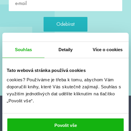
Souhlasím s
podmínkami zpracování osobních údajů
Souhlas
Detaily
Více o cookies
Tvá e-mailová adresa je u nás v bezpečí. Přečti si
naše podmínky
zpracování osobních údajů
. S tvými osobními údaji nakládáme v
Tato webová stránka používá cookies
mezích obecně závazných právních předpisů. Více informací o tom,
cookies?
Používáme je třeba k tomu, abychom Vám
jak zpracováváme tvé údaje, najdeš
zde
.
doporučili knihy, které Vás skutečně zajímají.
Souhlas s
využitím jednotlivých dat udělíte kliknutím na tlačítko
„Povolit vše“.
Projekty
HumbookFest
Povolit vše