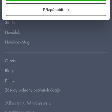
HumbookStage
Přizpůsobit
Humbook blogeři
Storki
Humblok
HumbookMag
O nás
Blog
Knihy
Zásady ochrany osobních údajů
Albatros Media a.s.
5. května 1746/22