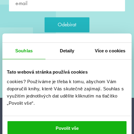
Souhlasím s
podmínkami zpracování osobních údajů
Souhlas
Detaily
Více o cookies
Tvá e-mailová adresa je u nás v bezpečí. Přečti si
naše podmínky
zpracování osobních údajů
. S tvými osobními údaji nakládáme v
Tato webová stránka používá cookies
mezích obecně závazných právních předpisů. Více informací o tom,
cookies?
Používáme je třeba k tomu, abychom Vám
jak zpracováváme tvé údaje, najdeš
zde
.
doporučili knihy, které Vás skutečně zajímají.
Souhlas s
využitím jednotlivých dat udělíte kliknutím na tlačítko
„Povolit vše“.
Projekty
HumbookFest
Povolit vše