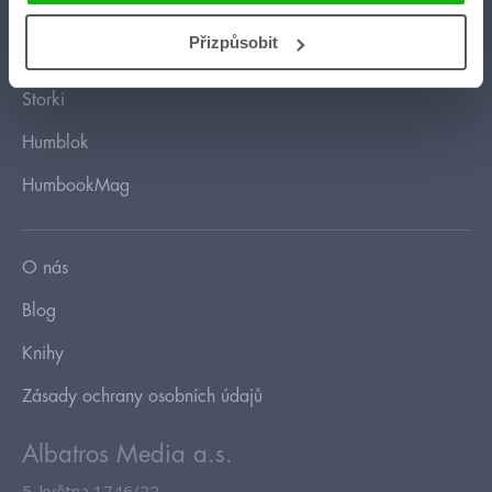
HumbookStage
Přizpůsobit
Humbook blogeři
Storki
Humblok
HumbookMag
O nás
Blog
Knihy
Zásady ochrany osobních údajů
Albatros Media a.s.
5. května 1746/22