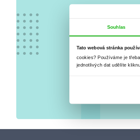
Vše
Souhlas
Tato webová stránka použív
cookies?
Používáme je třeba
jednotlivých dat udělíte klikn
Tvá e-mai
osobními