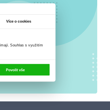
o se
Více o cookies
.
ímají.
Souhlas s využitím
Povolit vše
jů
. S tvými
 tom, jak