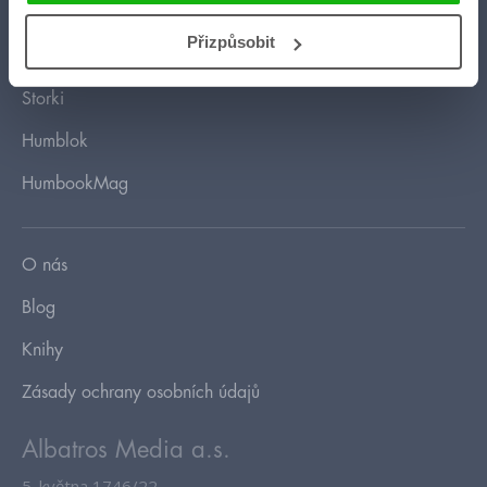
HumbookStage
Přizpůsobit
Humbook blogeři
Storki
Humblok
HumbookMag
O nás
Blog
Knihy
Zásady ochrany osobních údajů
Albatros Media a.s.
5. května 1746/22