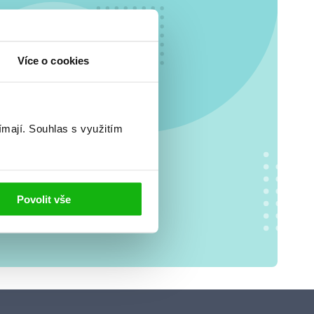
o se
Více o cookies
.
ímají.
Souhlas s využitím
Povolit vše
jů
. S tvými
 tom, jak