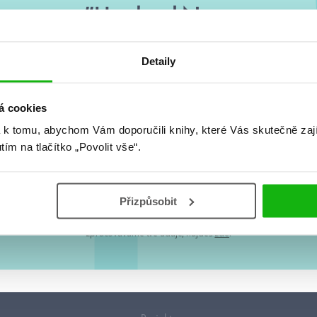
#HumbookNews
 kolem #youngadult každý měsíc rovnou do mailu! Nové knihy, c
Detaily
chystá, kvízy, soutěže, autoři, filmové a seriálové adaptace a další
á cookies
 k tomu, abychom Vám doporučili knihy, které Vás skutečně zaj
utím na tlačítko „Povolit vše“.
Souhlasím s
podmínkami zpracování osobních údajů
Přizpůsobit
lová adresa je u nás v bezpečí. Přečti si
naše podmínky zpracování osobních úda
 údaji nakládáme v mezích obecně závazných právních předpisů. Více informací o
zpracováváme tvé údaje, najdeš
zde
.