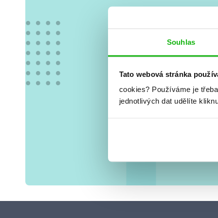
Vše
Souhlas
Tato webová stránka použív
cookies?
Používáme je třeba
jednotlivých dat udělíte klikn
Tvá e-mai
osobními