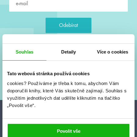
Souhlasím s
podmínkami zpracování osobních údajů
Souhlas
Detaily
Více o cookies
Tvá e-mailová adresa je u nás v bezpečí. Přečti si
naše podmínky
zpracování osobních údajů
. S tvými osobními údaji nakládáme v
Tato webová stránka používá cookies
mezích obecně závazných právních předpisů. Více informací o tom,
cookies?
Používáme je třeba k tomu, abychom Vám
jak zpracováváme tvé údaje, najdeš
zde
.
doporučili knihy, které Vás skutečně zajímají.
Souhlas s
využitím jednotlivých dat udělíte kliknutím na tlačítko
„Povolit vše“.
Projekty
HumbookFest
Povolit vše