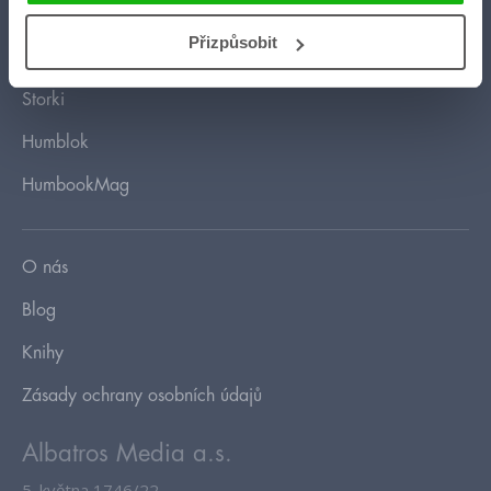
HumbookStage
Přizpůsobit
Humbook blogeři
Storki
Humblok
HumbookMag
O nás
Blog
Knihy
Zásady ochrany osobních údajů
Albatros Media a.s.
5. května 1746/22