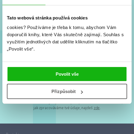
Nové knihy, co se chystá, kvízy, soutěže, autoři, filmové
a seriálové adaptace a další.
Tato webová stránka používá cookies
cookies?
Používáme je třeba k tomu, abychom Vám
doporučili knihy, které Vás skutečně zajímají.
Souhlas s
využitím jednotlivých dat udělíte kliknutím na tlačítko
„Povolit vše“.
Souhlasím s
podmínkami zpracování osobních údajů
Povolit vše
Tvá e-mailová adresa je u nás v bezpečí. Přečti si
naše podmínky
Přizpůsobit
zpracování osobních údajů
. S tvými osobními údaji nakládáme v
mezích obecně závazných právních předpisů. Více informací o tom,
jak zpracováváme tvé údaje, najdeš
zde
.