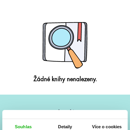
Žádné knihy nenalezeny.
#HumbookNews
Vše kolem #youngadult každý měsíc rovnou do mailu!
Souhlas
Detaily
Více o cookies