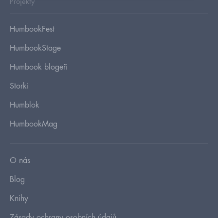
Projekty
HumbookFest
HumbookStage
Humbook blogeři
Storki
Humblok
HumbookMag
O nás
Blog
Knihy
Zásady ochrany osobních údajů