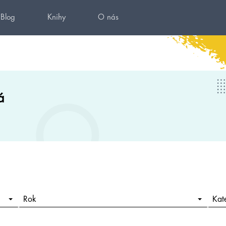
Blog
Knihy
O nás
á
Rok
Kat