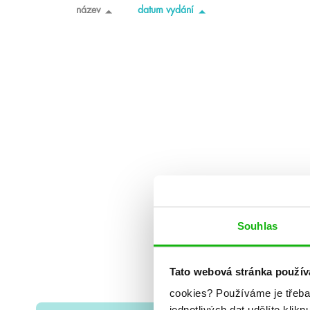
název
datum vydání
Souhlas
Tato webová stránka použív
cookies?
Používáme je třeba
jednotlivých dat udělíte klikn