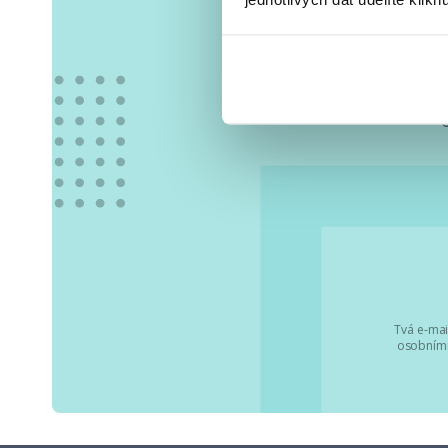
Vše
Tvá e-mai
osobními