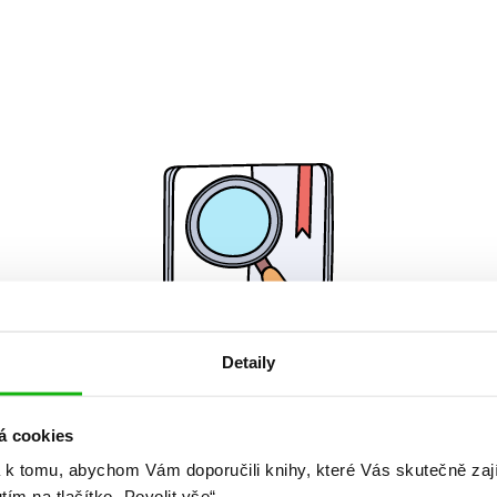
Detaily
Žádné knihy nenalezeny.
á cookies
 k tomu, abychom Vám doporučili knihy, které Vás skutečně zaj
utím na tlačítko „Povolit vše“.