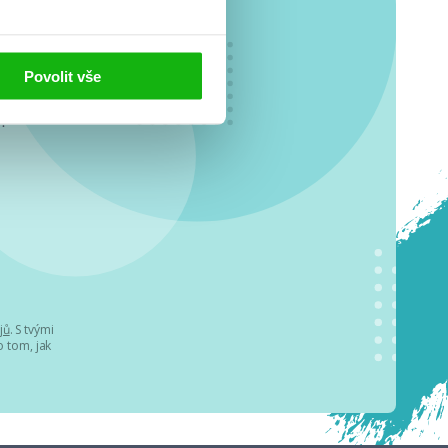
Povolit vše
o se
.
jů
. S tvými
 tom, jak