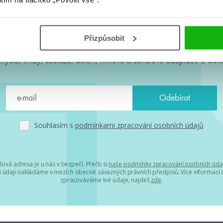
#HumbookNews
Přizpůsobit
 kolem #youngadult každý měsíc rovnou do mailu! Nové knihy, c
chystá, kvízy, soutěže, autoři, filmové a seriálové adaptace a další
Souhlasím s
podmínkami zpracování osobních údajů
lová adresa je u nás v bezpečí. Přečti si
naše podmínky zpracování osobních úda
 údaji nakládáme v mezích obecně závazných právních předpisů. Více informací o
zpracováváme tvé údaje, najdeš
zde
.