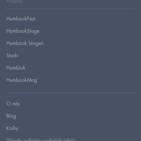
Projekty
HumbookFest
HumbookStage
Humbook blogeři
Storki
Humblok
HumbookMag
O nás
Blog
Knihy
Zásady ochrany osobních údajů