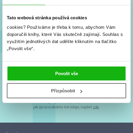
Nové knihy, co se chystá, kvízy, soutěže, autoři, filmové
a seriálové adaptace a další.
Tato webová stránka používá cookies
cookies?
Používáme je třeba k tomu, abychom Vám
doporučili knihy, které Vás skutečně zajímají.
Souhlas s
využitím jednotlivých dat udělíte kliknutím na tlačítko
„Povolit vše“.
Souhlasím s
podmínkami zpracování osobních údajů
Povolit vše
Tvá e-mailová adresa je u nás v bezpečí. Přečti si
naše podmínky
Přizpůsobit
zpracování osobních údajů
. S tvými osobními údaji nakládáme v
mezích obecně závazných právních předpisů. Více informací o tom,
jak zpracováváme tvé údaje, najdeš
zde
.