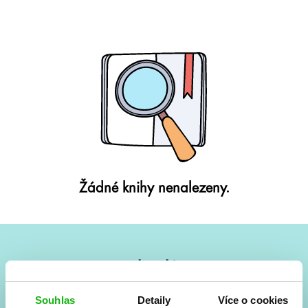
Žádné knihy nenalezeny.
#HumbookNews
Vše kolem #youngadult každý měsíc rovnou do mailu!
Souhlas
Detaily
Více o cookies