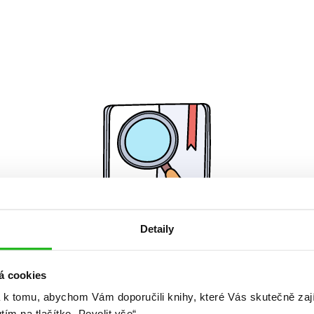
Detaily
Žádné knihy nenalezeny.
á cookies
 k tomu, abychom Vám doporučili knihy, které Vás skutečně zaj
utím na tlačítko „Povolit vše“.