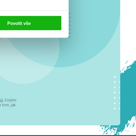
Povolit vše
o se
.
jů
. S tvými
 tom, jak