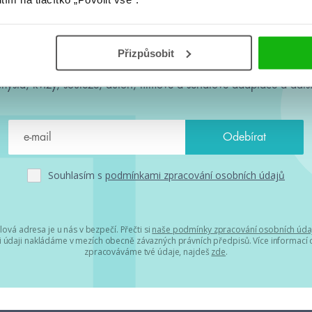
#HumbookNews
Přizpůsobit
 kolem #youngadult každý měsíc rovnou do mailu! Nové knihy, c
chystá, kvízy, soutěže, autoři, filmové a seriálové adaptace a další
Souhlasím s
podmínkami zpracování osobních údajů
lová adresa je u nás v bezpečí. Přečti si
naše podmínky zpracování osobních úda
 údaji nakládáme v mezích obecně závazných právních předpisů. Více informací o
zpracováváme tvé údaje, najdeš
zde
.