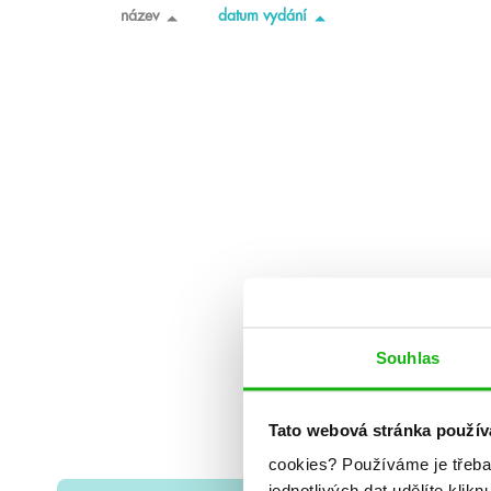
název
datum vydání
Souhlas
Tato webová stránka použív
cookies?
Používáme je třeba
jednotlivých dat udělíte klikn