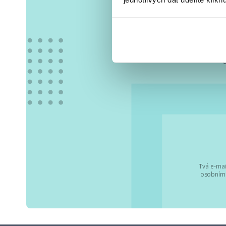
Vše
Tvá e-mai
osobními