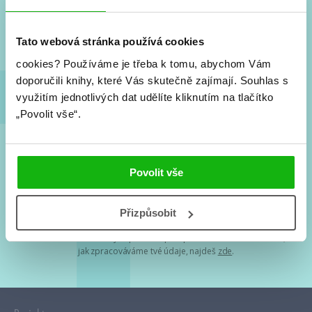
Nové knihy, co se chystá, kvízy, soutěže, autoři, filmové
a seriálové adaptace a další.
Tato webová stránka používá cookies
cookies?
Používáme je třeba k tomu, abychom Vám
doporučili knihy, které Vás skutečně zajímají.
Souhlas s
využitím jednotlivých dat udělíte kliknutím na tlačítko
„Povolit vše“.
Souhlasím s
podmínkami zpracování osobních údajů
Povolit vše
Tvá e-mailová adresa je u nás v bezpečí. Přečti si
naše podmínky
Přizpůsobit
zpracování osobních údajů
. S tvými osobními údaji nakládáme v
mezích obecně závazných právních předpisů. Více informací o tom,
jak zpracováváme tvé údaje, najdeš
zde
.