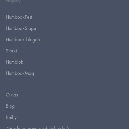
Projekty
HumbookFest
HumbookStage
Humbook blogeři
Storki
Humblok
HumbookMag
O nás
Blog
Knihy
Zásady ochrany osobních údajů