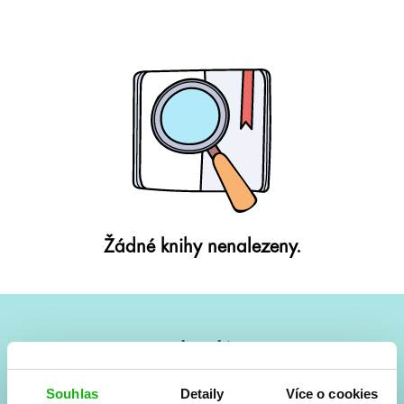
Žádné knihy nenalezeny.
#HumbookNews
Vše kolem #youngadult každý měsíc rovnou do mailu!
Souhlas
Detaily
Více o cookies