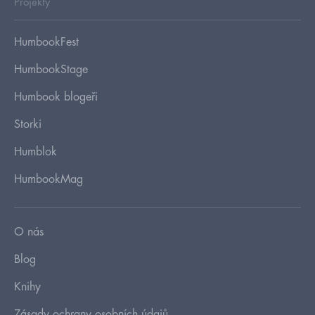
Projekty
HumbookFest
HumbookStage
Humbook blogeři
Storki
Humblok
HumbookMag
O nás
Blog
Knihy
Zásady ochrany osobních údajů