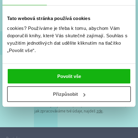
Nové knihy, co se chystá, kvízy, soutěže, autoři, filmové
a seriálové adaptace a další.
Tato webová stránka používá cookies
cookies?
Používáme je třeba k tomu, abychom Vám
doporučili knihy, které Vás skutečně zajímají.
Souhlas s
využitím jednotlivých dat udělíte kliknutím na tlačítko
„Povolit vše“.
Souhlasím s
podmínkami zpracování osobních údajů
Povolit vše
Tvá e-mailová adresa je u nás v bezpečí. Přečti si
naše podmínky
Přizpůsobit
zpracování osobních údajů
. S tvými osobními údaji nakládáme v
mezích obecně závazných právních předpisů. Více informací o tom,
jak zpracováváme tvé údaje, najdeš
zde
.