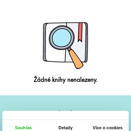
Žádné knihy nenalezeny.
#HumbookNews
Vše kolem #youngadult každý měsíc rovnou do mailu!
Souhlas
Detaily
Více o cookies