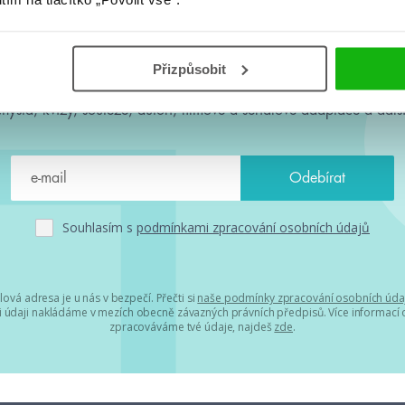
#HumbookNews
Přizpůsobit
 kolem #youngadult každý měsíc rovnou do mailu! Nové knihy, c
chystá, kvízy, soutěže, autoři, filmové a seriálové adaptace a další
Souhlasím s
podmínkami zpracování osobních údajů
lová adresa je u nás v bezpečí. Přečti si
naše podmínky zpracování osobních úda
 údaji nakládáme v mezích obecně závazných právních předpisů. Více informací o
zpracováváme tvé údaje, najdeš
zde
.