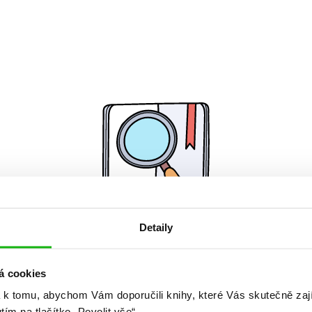
Detaily
Žádné knihy nenalezeny.
á cookies
 k tomu, abychom Vám doporučili knihy, které Vás skutečně zaj
utím na tlačítko „Povolit vše“.