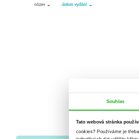
název
datum vydání
Souhlas
Tato webová stránka použív
cookies?
Používáme je třeba
jednotlivých dat udělíte klikn