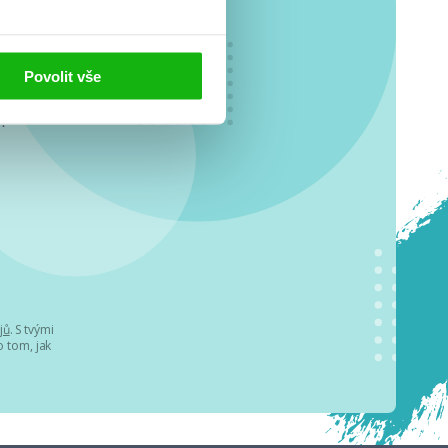
Povolit vše
o se
.
jů
. S tvými
 tom, jak