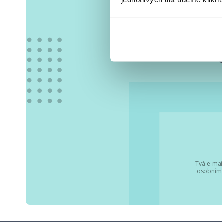
Vše
Tvá e-mai
osobními