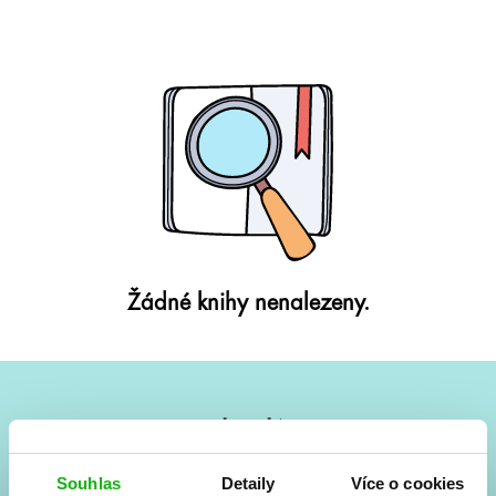
Žádné knihy nenalezeny.
#HumbookNews
Vše kolem #youngadult každý měsíc rovnou do mailu!
Souhlas
Detaily
Více o cookies