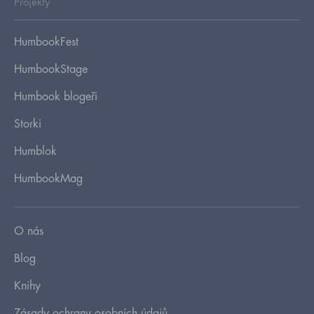
Projekty
HumbookFest
HumbookStage
Humbook blogeři
Storki
Humblok
HumbookMag
O nás
Blog
Knihy
Zásady ochrany osobních údajů