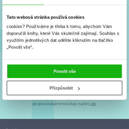
Nové knihy, co se chystá, kvízy, soutěže, autoři, filmové
a seriálové adaptace a další.
Tato webová stránka používá cookies
cookies?
Používáme je třeba k tomu, abychom Vám
doporučili knihy, které Vás skutečně zajímají.
Souhlas s
využitím jednotlivých dat udělíte kliknutím na tlačítko
„Povolit vše“.
Souhlasím s
podmínkami zpracování osobních údajů
Povolit vše
Tvá e-mailová adresa je u nás v bezpečí. Přečti si
naše podmínky
Přizpůsobit
zpracování osobních údajů
. S tvými osobními údaji nakládáme v
mezích obecně závazných právních předpisů. Více informací o tom,
jak zpracováváme tvé údaje, najdeš
zde
.