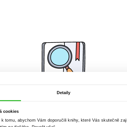
Detaily
Žádné knihy nenalezeny.
á cookies
 k tomu, abychom Vám doporučili knihy, které Vás skutečně zaj
utím na tlačítko „Povolit vše“.