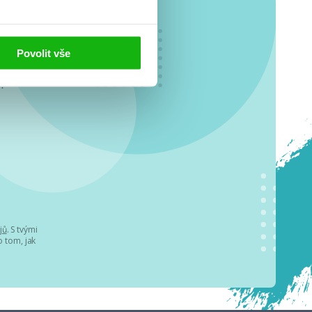
Povolit vše
o se
.
jů
. S tvými
 tom, jak