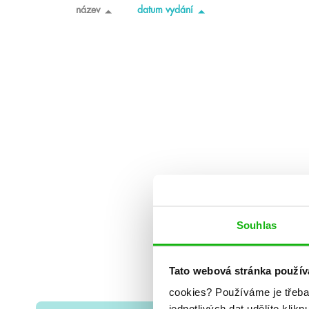
název
datum vydání
Souhlas
Tato webová stránka použív
cookies?
Používáme je třeba
jednotlivých dat udělíte klikn