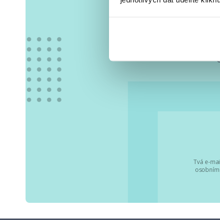
Vše
Tvá e-mai
osobními