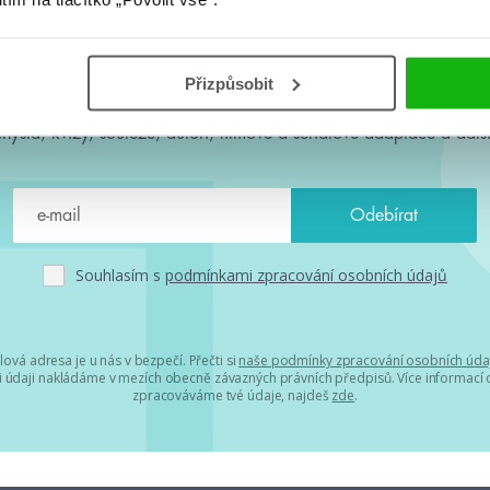
#HumbookNews
Přizpůsobit
 kolem #youngadult každý měsíc rovnou do mailu! Nové knihy, c
chystá, kvízy, soutěže, autoři, filmové a seriálové adaptace a další
Souhlasím s
podmínkami zpracování osobních údajů
lová adresa je u nás v bezpečí. Přečti si
naše podmínky zpracování osobních úda
 údaji nakládáme v mezích obecně závazných právních předpisů. Více informací o
zpracováváme tvé údaje, najdeš
zde
.