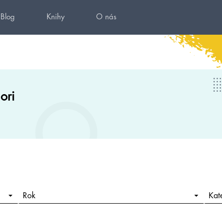
Blog
Knihy
O nás
ori
Rok
Kat