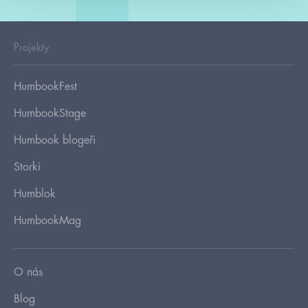
Projekty
HumbookFest
HumbookStage
Humbook blogeři
Storki
Humblok
HumbookMag
O nás
Blog