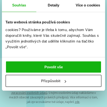
#HumbookNews
Souhlas
Detaily
Více o cookies
Vše kolem #youngadult každý měsíc rovnou do mailu!
Nové knihy, co se chystá, kvízy, soutěže, autoři, filmové
a seriálové adaptace a další.
Tato webová stránka používá cookies
cookies?
Používáme je třeba k tomu, abychom Vám
doporučili knihy, které Vás skutečně zajímají.
Souhlas s
využitím jednotlivých dat udělíte kliknutím na tlačítko
„Povolit vše“.
Povolit vše
Souhlasím s
podmínkami zpracování osobních údajů
Přizpůsobit
Tvá e-mailová adresa je u nás v bezpečí. Přečti si
naše podmínky
zpracování osobních údajů
. S tvými osobními údaji nakládáme v
mezích obecně závazných právních předpisů. Více informací o tom,
jak zpracováváme tvé údaje, najdeš
zde
.