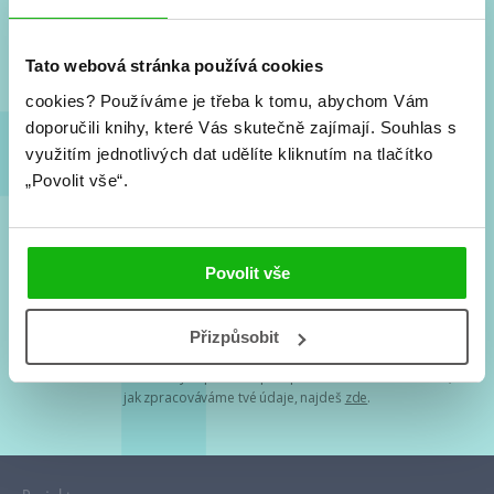
Nové knihy, co se chystá, kvízy, soutěže, autoři, filmové
a seriálové adaptace a další.
Tato webová stránka používá cookies
cookies?
Používáme je třeba k tomu, abychom Vám
doporučili knihy, které Vás skutečně zajímají.
Souhlas s
využitím jednotlivých dat udělíte kliknutím na tlačítko
„Povolit vše“.
Souhlasím s
podmínkami zpracování osobních údajů
Povolit vše
Tvá e-mailová adresa je u nás v bezpečí. Přečti si
naše podmínky
Přizpůsobit
zpracování osobních údajů
. S tvými osobními údaji nakládáme v
mezích obecně závazných právních předpisů. Více informací o tom,
jak zpracováváme tvé údaje, najdeš
zde
.