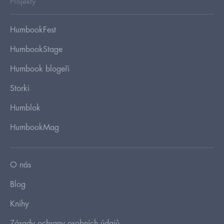
Projekty
HumbookFest
HumbookStage
Humbook blogeři
Storki
Humblok
HumbookMag
O nás
Blog
Knihy
Zásady ochrany osobních údajů