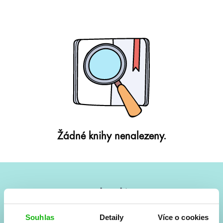
Žádné knihy nenalezeny.
#HumbookNews
Vše kolem #youngadult každý měsíc rovnou do mailu!
Souhlas
Detaily
Více o cookies