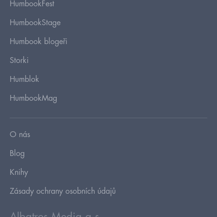
HumbookFest
HumbookStage
Humbook blogeři
Storki
Humblok
HumbookMag
O nás
Blog
Knihy
Zásady ochrany osobních údajů
Albatros Media a.s.