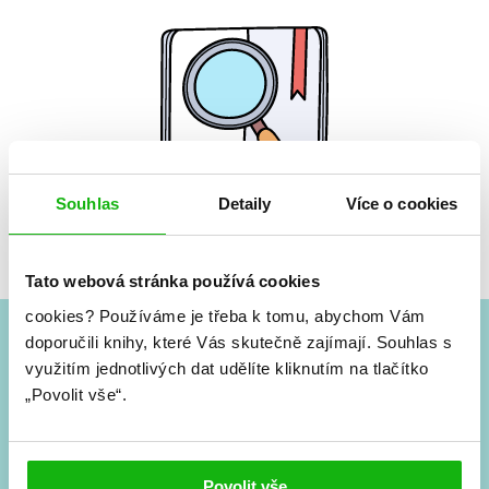
Souhlas
Detaily
Více o cookies
Žádné knihy nenalezeny.
Tato webová stránka používá cookies
cookies?
Používáme je třeba k tomu, abychom Vám
doporučili knihy, které Vás skutečně zajímají.
Souhlas s
#HumbookNews
využitím jednotlivých dat udělíte kliknutím na tlačítko
„Povolit vše“.
Vše kolem #youngadult každý měsíc rovnou do mailu!
Nové knihy, co se chystá, kvízy, soutěže, autoři, filmové
a seriálové adaptace a další.
Povolit vše