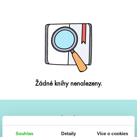
Žádné knihy nenalezeny.
#HumbookNews
Vše kolem #youngadult každý měsíc rovnou do mailu!
Souhlas
Detaily
Více o cookies