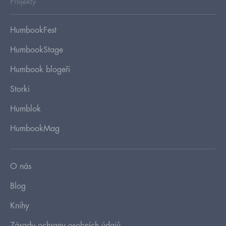
Projekty
HumbookFest
HumbookStage
Humbook blogeři
Storki
Humblok
HumbookMag
O nás
Blog
Knihy
Zásady ochrany osobních údajů