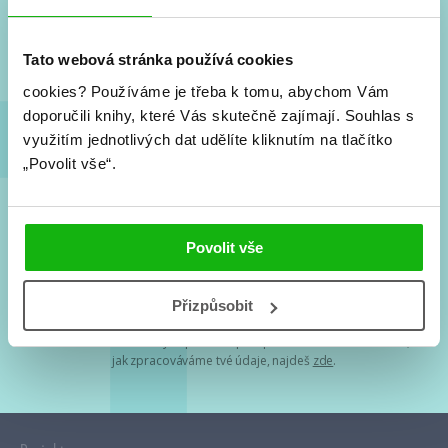
Nové knihy, co se chystá, kvízy, soutěže, autoři, filmové
a seriálové adaptace a další.
Tato webová stránka používá cookies
cookies?
Používáme je třeba k tomu, abychom Vám
doporučili knihy, které Vás skutečně zajímají.
Souhlas s
využitím jednotlivých dat udělíte kliknutím na tlačítko
„Povolit vše“.
Souhlasím s
podmínkami zpracování osobních údajů
Povolit vše
Tvá e-mailová adresa je u nás v bezpečí. Přečti si
naše podmínky
Přizpůsobit
zpracování osobních údajů
. S tvými osobními údaji nakládáme v
mezích obecně závazných právních předpisů. Více informací o tom,
jak zpracováváme tvé údaje, najdeš
zde
.