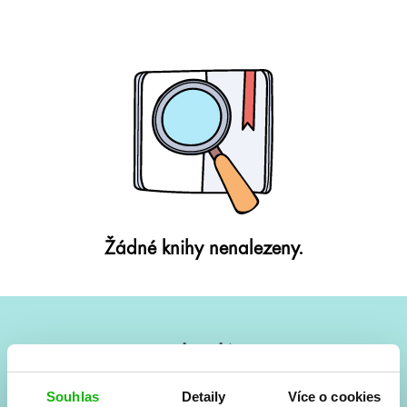
Žádné knihy nenalezeny.
#HumbookNews
Vše kolem #youngadult každý měsíc rovnou do mailu!
Souhlas
Detaily
Více o cookies