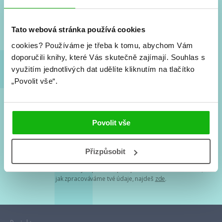
Nové knihy, co se chystá, kvízy, soutěže, autoři, filmové
a seriálové adaptace a další.
Tato webová stránka používá cookies
cookies?
Používáme je třeba k tomu, abychom Vám
doporučili knihy, které Vás skutečně zajímají.
Souhlas s
využitím jednotlivých dat udělíte kliknutím na tlačítko
„Povolit vše“.
Souhlasím s
podmínkami zpracování osobních údajů
Povolit vše
Tvá e-mailová adresa je u nás v bezpečí. Přečti si
naše podmínky
Přizpůsobit
zpracování osobních údajů
. S tvými osobními údaji nakládáme v
mezích obecně závazných právních předpisů. Více informací o tom,
jak zpracováváme tvé údaje, najdeš
zde
.