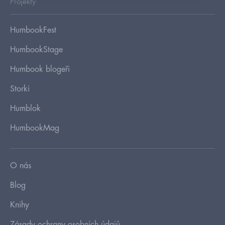
Projekty
HumbookFest
HumbookStage
Humbook blogeři
Storki
Humblok
HumbookMag
O nás
Blog
Knihy
Zásady ochrany osobních údajů