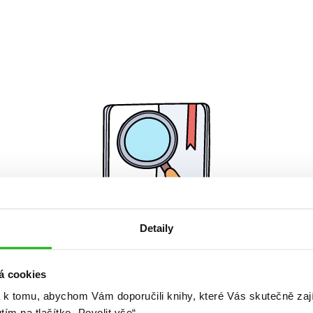
Detaily
Žádné knihy nenalezeny.
á cookies
 k tomu, abychom Vám doporučili knihy, které Vás skutečně zaj
utím na tlačítko „Povolit vše“.