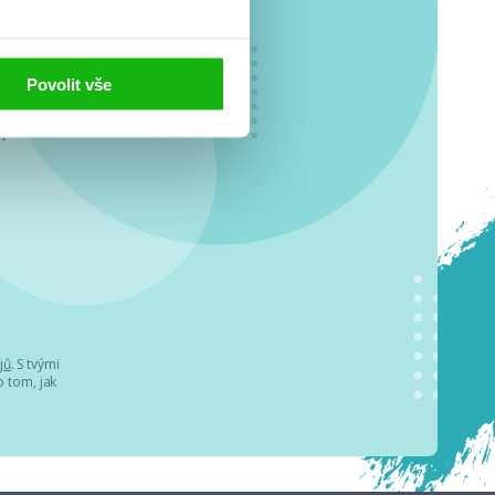
Povolit vše
o se
.
jů
. S tvými
 tom, jak