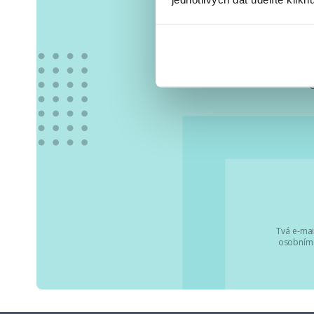
Vše
Tvá e-mai
osobními