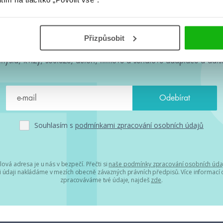
#HumbookNews
Přizpůsobit
 kolem #youngadult každý měsíc rovnou do mailu! Nové knihy, c
chystá, kvízy, soutěže, autoři, filmové a seriálové adaptace a další
Souhlasím s
podmínkami zpracování osobních údajů
lová adresa je u nás v bezpečí. Přečti si
naše podmínky zpracování osobních úda
 údaji nakládáme v mezích obecně závazných právních předpisů. Více informací o
zpracováváme tvé údaje, najdeš
zde
.