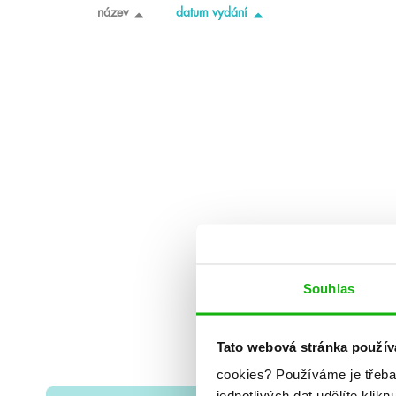
název
datum vydání
Souhlas
Tato webová stránka použív
cookies?
Používáme je třeba
jednotlivých dat udělíte klikn