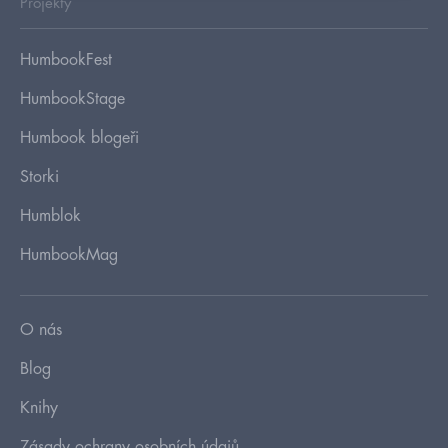
Projekty
HumbookFest
HumbookStage
Humbook blogeři
Storki
Humblok
HumbookMag
O nás
Blog
Knihy
Zásady ochrany osobních údajů