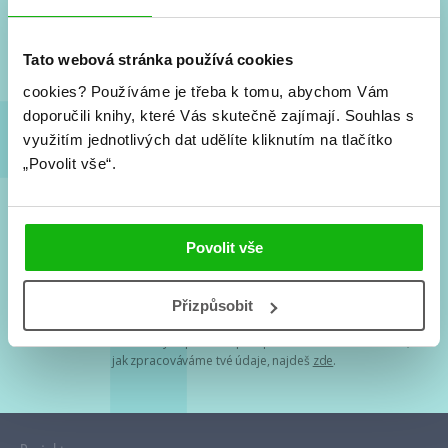
Nové knihy, co se chystá, kvízy, soutěže, autoři, filmové
a seriálové adaptace a další.
Tato webová stránka používá cookies
cookies?
Používáme je třeba k tomu, abychom Vám
doporučili knihy, které Vás skutečně zajímají.
Souhlas s
využitím jednotlivých dat udělíte kliknutím na tlačítko
„Povolit vše“.
Souhlasím s
podmínkami zpracování osobních údajů
Povolit vše
Tvá e-mailová adresa je u nás v bezpečí. Přečti si
naše podmínky
Přizpůsobit
zpracování osobních údajů
. S tvými osobními údaji nakládáme v
mezích obecně závazných právních předpisů. Více informací o tom,
jak zpracováváme tvé údaje, najdeš
zde
.