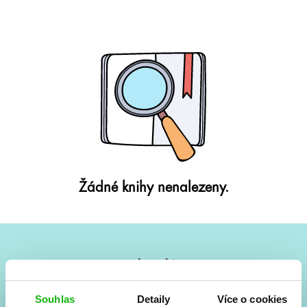
Žádné knihy nenalezeny.
#HumbookNews
Vše kolem #youngadult každý měsíc rovnou do mailu!
Souhlas
Detaily
Více o cookies