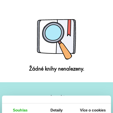
Žádné knihy nenalezeny.
#HumbookNews
Vše kolem #youngadult každý měsíc rovnou do mailu!
Souhlas
Detaily
Více o cookies