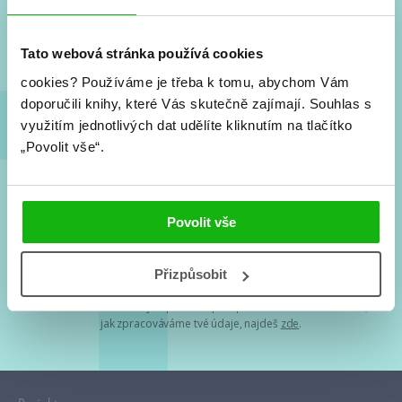
Nové knihy, co se chystá, kvízy, soutěže, autoři, filmové
a seriálové adaptace a další.
Tato webová stránka používá cookies
cookies?
Používáme je třeba k tomu, abychom Vám
doporučili knihy, které Vás skutečně zajímají.
Souhlas s
využitím jednotlivých dat udělíte kliknutím na tlačítko
„Povolit vše“.
Souhlasím s
podmínkami zpracování osobních údajů
Povolit vše
Tvá e-mailová adresa je u nás v bezpečí. Přečti si
naše podmínky
Přizpůsobit
zpracování osobních údajů
. S tvými osobními údaji nakládáme v
mezích obecně závazných právních předpisů. Více informací o tom,
jak zpracováváme tvé údaje, najdeš
zde
.