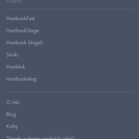
Projekty
HumbookFest
HumbookStage
Humbook blogeři
Storki
Humblok
HumbookMag
O nás
Blog
Knihy
Zásady ochrany osobních údajů