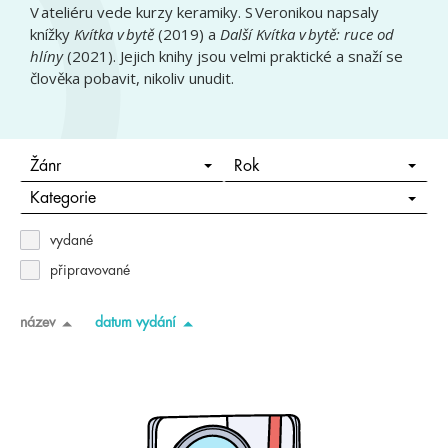
V ateliéru vede kurzy keramiky. S Veronikou napsaly
knížky
Kvítka v bytě
(2019) a
Další Kvítka v bytě: ruce od
hlíny
(2021). Jejich knihy jsou velmi praktické a snaží se
člověka pobavit, nikoliv unudit.
Žánr
Rok
Kategorie
vydané
připravované
název
datum vydání