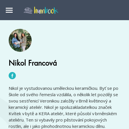
Nikol Francová
Nikol je vystudovanou uměleckou keramičkou. Byť se po
škole od svého řemesla vzdálila, o několik let později se
svou sestřenicí Veronikou založily v Brně květinový a
keramický ateliér. Nikol je spoluzakladatelkou značek
Kvítek v bytě a KERA ateliér, které působí v brněnském
ateliéru. Ten si vybavily pro pěstování pokojových
rostlin, ale i jako plnohodnotnou keramickou dílnu.