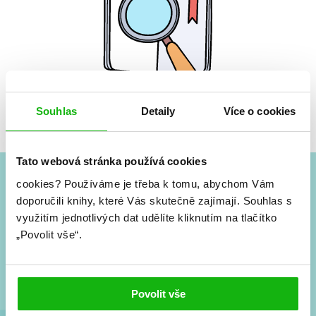
Souhlas
Detaily
Více o cookies
Žádné knihy nenalezeny.
Tato webová stránka používá cookies
cookies?
Používáme je třeba k tomu, abychom Vám
#HumbookNews
doporučili knihy, které Vás skutečně zajímají.
Souhlas s
využitím jednotlivých dat udělíte kliknutím na tlačítko
Vše kolem #youngadult každý měsíc rovnou do mailu!
„Povolit vše“.
Nové knihy, co se chystá, kvízy, soutěže, autoři, filmové
a seriálové adaptace a další.
Povolit vše