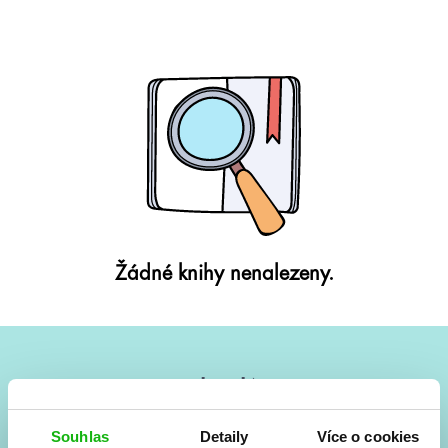
Žádné knihy nenalezeny.
#HumbookNews
Vše kolem #youngadult každý měsíc rovnou do mailu!
Souhlas
Detaily
Více o cookies