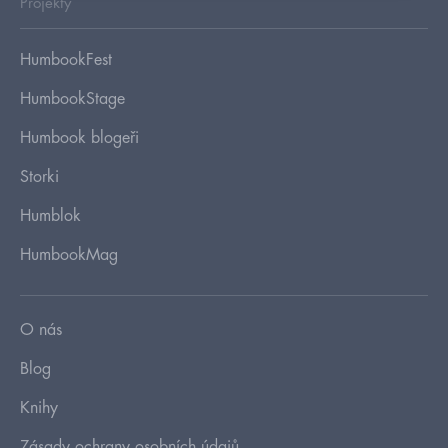
Projekty
HumbookFest
HumbookStage
Humbook blogeři
Storki
Humblok
HumbookMag
O nás
Blog
Knihy
Zásady ochrany osobních údajů