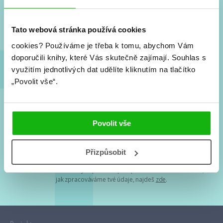
Nové knihy, co se chystá, kvízy, soutěže, autoři, filmové
a seriálové adaptace a další.
Tato webová stránka používá cookies
cookies?
Používáme je třeba k tomu, abychom Vám
doporučili knihy, které Vás skutečně zajímají.
Souhlas s
využitím jednotlivých dat udělíte kliknutím na tlačítko
„Povolit vše“.
Souhlasím s
podmínkami zpracování osobních údajů
Povolit vše
Tvá e-mailová adresa je u nás v bezpečí. Přečti si
naše podmínky
Přizpůsobit
zpracování osobních údajů
. S tvými osobními údaji nakládáme v
mezích obecně závazných právních předpisů. Více informací o tom,
jak zpracováváme tvé údaje, najdeš
zde
.