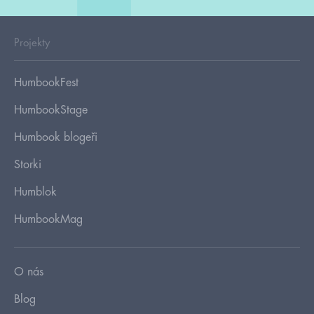
Projekty
HumbookFest
HumbookStage
Humbook blogeři
Storki
Humblok
HumbookMag
O nás
Blog