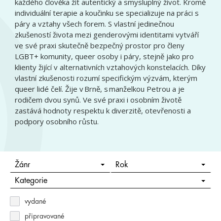
každého člověka žít autentický a smysluplný život. Kromě
individuální terapie a koučinku se specializuje na práci s
páry a vztahy všech forem. S vlastní jedinečnou
zkušeností života mezi genderovými identitami vytváří
ve své praxi skutečně bezpečný prostor pro členy
LGBT+ komunity, queer osoby i páry, stejně jako pro
klienty žijící v alternativních vztahových konstelacích. Díky
vlastní zkušenosti rozumí specifickým výzvám, kterým
queer lidé čelí. Žije v Brně, s manželkou Petrou a je
rodičem dvou synů. Ve své praxi i osobním životě
zastává hodnoty respektu k diverzitě, otevřenosti a
podpory osobního růstu.
Žánr
Rok
Kategorie
vydané
připravované