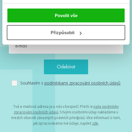
#HumbookNews
Vše kolem #youngadult každý měsíc rovnou do mailu!
Povolit vše
Nové knihy, co se chystá, kvízy, soutěže, autoři, filmové
a seriálové adaptace a další.
Přizpůsobit
Souhlasím s
podmínkami zpracování osobních údajů
Tvá e-mailová adresa je u nás v bezpečí. Přečti si
naše podmínky
zpracování osobních údajů
. S tvými osobními údaji nakládáme v
mezích obecně závazných právních předpisů. Více informací o tom,
jak zpracováváme tvé údaje, najdeš
zde
.