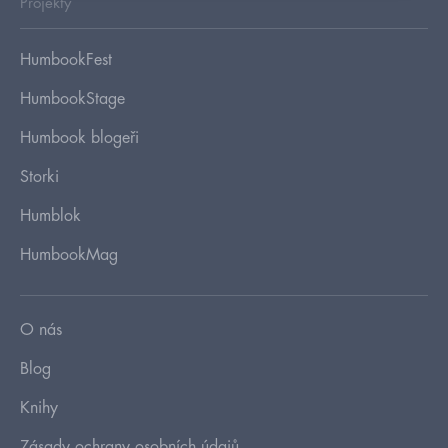
Projekty
HumbookFest
HumbookStage
Humbook blogeři
Storki
Humblok
HumbookMag
O nás
Blog
Knihy
Zásady ochrany osobních údajů