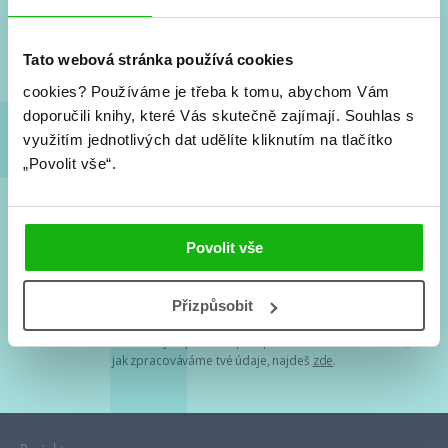
Nové knihy, co se chystá, kvízy, soutěže, autoři, filmové
a seriálové adaptace a další.
Tato webová stránka používá cookies
cookies?
Používáme je třeba k tomu, abychom Vám
doporučili knihy, které Vás skutečně zajímají.
Souhlas s
využitím jednotlivých dat udělíte kliknutím na tlačítko
„Povolit vše“.
Souhlasím s
podmínkami zpracování osobních údajů
Povolit vše
Tvá e-mailová adresa je u nás v bezpečí. Přečti si
naše podmínky
Přizpůsobit
zpracování osobních údajů
. S tvými osobními údaji nakládáme v
mezích obecně závazných právních předpisů. Více informací o tom,
jak zpracováváme tvé údaje, najdeš
zde
.