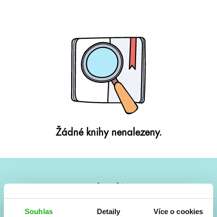
Žádné knihy nenalezeny.
#HumbookNews
Vše kolem #youngadult každý měsíc rovnou do mailu!
Souhlas
Detaily
Více o cookies