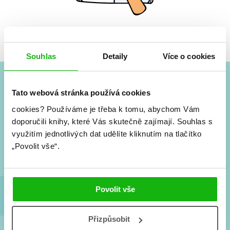
Žádné knihy nenalezeny.
Souhlas
Detaily
Více o cookies
Tato webová stránka používá cookies
#HumbookNews
cookies?
Používáme je třeba k tomu, abychom Vám
Vše kolem #youngadult každý měsíc rovnou do mailu!
doporučili knihy, které Vás skutečně zajímají.
Souhlas s
Nové knihy, co se chystá, kvízy, soutěže, autoři, filmové
využitím jednotlivých dat udělíte kliknutím na tlačítko
a seriálové adaptace a další.
„Povolit vše“.
Povolit vše
Přizpůsobit