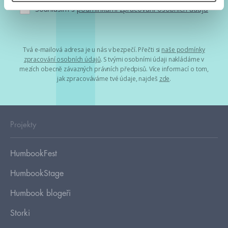
Souhlasím s
podmínkami zpracování osobních údajů
Tvá e-mailová adresa je u nás v bezpečí. Přečti si
naše podmínky
zpracování osobních údajů
. S tvými osobními údaji nakládáme v
mezích obecně závazných právních předpisů. Více informací o tom,
jak zpracováváme tvé údaje, najdeš
zde
.
Projekty
HumbookFest
HumbookStage
Humbook blogeři
Storki