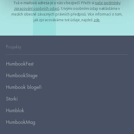
Tvá e-mailová adresa je u nás v bezpečí. Přečti si
naše podmínky
zpracování osobních údajů
. S tvými osobními údaji nakládáme v
mezích obecně závazných právních předpisů. Více informací o tom,
jak zpracováváme tvé údaje, najdeš
zde
.
Projekty
HumbookFest
HumbookStage
Humbook blogeři
Storki
Humblok
HumbookMag