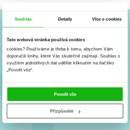
Souhlas
Detaily
Více o cookies
#HumbookNews
Tato webová stránka používá cookies
Vše kolem #youngadult každý měsíc rovnou do mailu!
Nové knihy, co se chystá, kvízy, soutěže, autoři, filmové
cookies?
Používáme je třeba k tomu, abychom Vám
a seriálové adaptace a další.
doporučili knihy, které Vás skutečně zajímají.
Souhlas s
využitím jednotlivých dat udělíte kliknutím na tlačítko
„Povolit vše“.
Povolit vše
Souhlasím s
podmínkami zpracování osobních údajů
Přizpůsobit