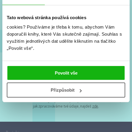
Nové knihy, co se chystá, kvízy, soutěže, autoři, filmové
a seriálové adaptace a další.
Tato webová stránka používá cookies
cookies?
Používáme je třeba k tomu, abychom Vám
doporučili knihy, které Vás skutečně zajímají.
Souhlas s
využitím jednotlivých dat udělíte kliknutím na tlačítko
„Povolit vše“.
Souhlasím s
podmínkami zpracování osobních údajů
Povolit vše
Tvá e-mailová adresa je u nás v bezpečí. Přečti si
naše podmínky
Přizpůsobit
zpracování osobních údajů
. S tvými osobními údaji nakládáme v
mezích obecně závazných právních předpisů. Více informací o tom,
jak zpracováváme tvé údaje, najdeš
zde
.