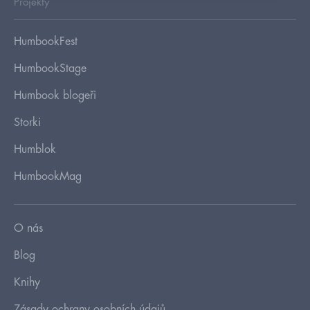
Projekty
HumbookFest
HumbookStage
Humbook blogeři
Storki
Humblok
HumbookMag
O nás
Blog
Knihy
Zásady ochrany osobních údajů