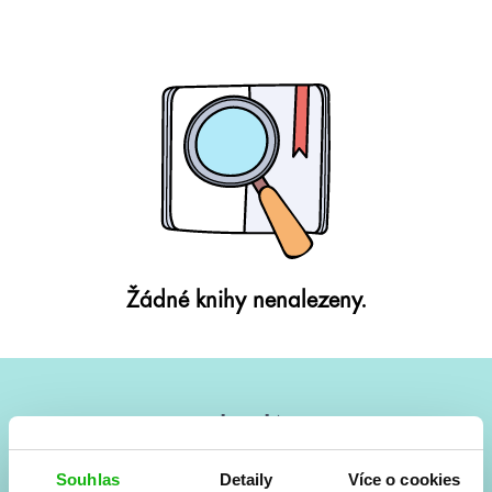
Žádné knihy nenalezeny.
#HumbookNews
Vše kolem #youngadult každý měsíc rovnou do mailu!
Souhlas
Detaily
Více o cookies