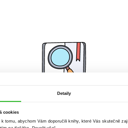
Detaily
Žádné knihy nenalezeny.
á cookies
 k tomu, abychom Vám doporučili knihy, které Vás skutečně zaj
utím na tlačítko „Povolit vše“.