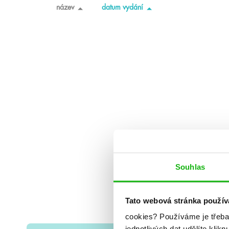
název
datum vydání
Souhlas
Tato webová stránka použív
cookies?
Používáme je třeba
jednotlivých dat udělíte klikn