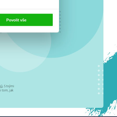
Povolit vše
o se
.
jů
. S tvými
 tom, jak