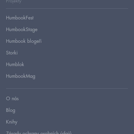
Projekty
HumbookFest
HumbookStage
Humbook blogeři
Storki
Humblok
HumbookMag
O nás
Blog
Knihy
Zásady ochrany osobních údajů