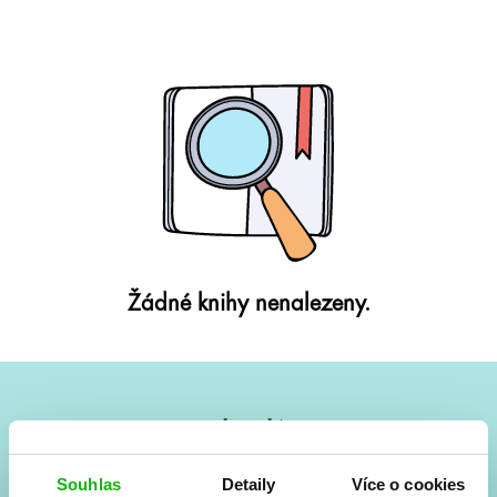
Žádné knihy nenalezeny.
#HumbookNews
Vše kolem #youngadult každý měsíc rovnou do mailu!
Souhlas
Detaily
Více o cookies