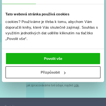
Nové knihy, co se chystá, kvízy, soutěže, autoři, filmové
a seriálové adaptace a další.
Tato webová stránka používá cookies
cookies?
Používáme je třeba k tomu, abychom Vám
doporučili knihy, které Vás skutečně zajímají.
Souhlas s
využitím jednotlivých dat udělíte kliknutím na tlačítko
„Povolit vše“.
Souhlasím s
podmínkami zpracování osobních údajů
Povolit vše
Tvá e-mailová adresa je u nás v bezpečí. Přečti si
naše podmínky
Přizpůsobit
zpracování osobních údajů
. S tvými osobními údaji nakládáme v
mezích obecně závazných právních předpisů. Více informací o tom,
jak zpracováváme tvé údaje, najdeš
zde
.