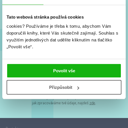
Nové knihy, co se chystá, kvízy, soutěže, autoři, filmové
a seriálové adaptace a další.
Tato webová stránka používá cookies
cookies?
Používáme je třeba k tomu, abychom Vám
doporučili knihy, které Vás skutečně zajímají.
Souhlas s
využitím jednotlivých dat udělíte kliknutím na tlačítko
„Povolit vše“.
Souhlasím s
podmínkami zpracování osobních údajů
Povolit vše
Tvá e-mailová adresa je u nás v bezpečí. Přečti si
naše podmínky
Přizpůsobit
zpracování osobních údajů
. S tvými osobními údaji nakládáme v
mezích obecně závazných právních předpisů. Více informací o tom,
jak zpracováváme tvé údaje, najdeš
zde
.