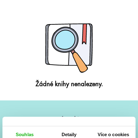
Žádné knihy nenalezeny.
#HumbookNews
Vše kolem #youngadult každý měsíc rovnou do mailu!
Souhlas
Detaily
Více o cookies