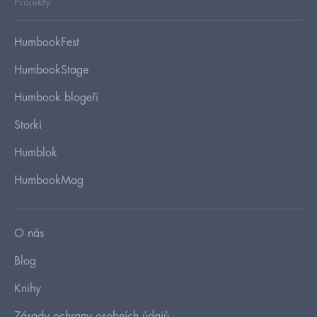
Projekty
HumbookFest
HumbookStage
Humbook blogeři
Storki
Humblok
HumbookMag
O nás
Blog
Knihy
Zásady ochrany osobních údajů