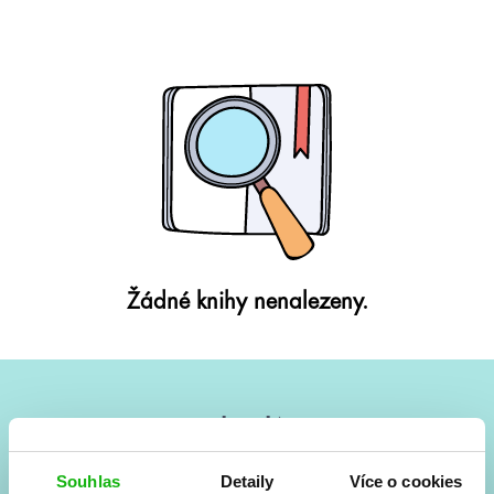
Žádné knihy nenalezeny.
#HumbookNews
Vše kolem #youngadult každý měsíc rovnou do mailu!
Souhlas
Detaily
Více o cookies