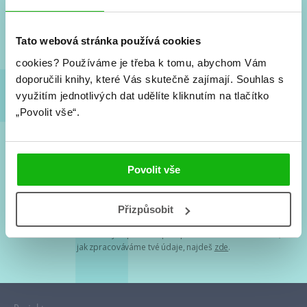
Nové knihy, co se chystá, kvízy, soutěže, autoři, filmové
a seriálové adaptace a další.
Tato webová stránka používá cookies
cookies?
Používáme je třeba k tomu, abychom Vám
doporučili knihy, které Vás skutečně zajímají.
Souhlas s
využitím jednotlivých dat udělíte kliknutím na tlačítko
„Povolit vše“.
Souhlasím s
podmínkami zpracování osobních údajů
Povolit vše
Tvá e-mailová adresa je u nás v bezpečí. Přečti si
naše podmínky
Přizpůsobit
zpracování osobních údajů
. S tvými osobními údaji nakládáme v
mezích obecně závazných právních předpisů. Více informací o tom,
jak zpracováváme tvé údaje, najdeš
zde
.