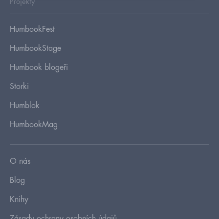
Projekty
HumbookFest
HumbookStage
Humbook blogeři
Storki
Humblok
HumbookMag
O nás
Blog
Knihy
Zásady ochrany osobních údajů