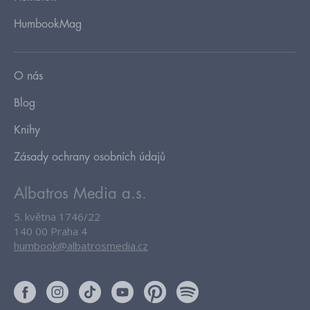
HumbookMag
O nás
Blog
Knihy
Zásady ochrany osobních údajů
Albatros Media a.s.
5. května 1746/22
140 00 Praha 4
humbook@albatrosmedia.cz