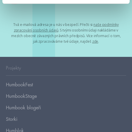
Souhlasím s
podmínkami zpracování osobních údajů
Tvá e-mailová adresa je u nás v bezpečí. Přečti si
naše podmínky
zpracování osobních údajů
. S tvými osobními údaji nakládáme v
mezích obecně závazných právních předpisů. Více informací o tom,
jak zpracováváme tvé údaje, najdeš
zde
.
Projekty
HumbookFest
HumbookStage
Humbook blogeři
Storki
Humblok