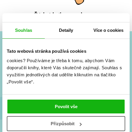
Žádné knihy nenalezeny.
Souhlas
Detaily
Více o cookies
#HumbookNews
Tato webová stránka používá cookies
cookies?
Používáme je třeba k tomu, abychom Vám
Vše kolem #youngadult každý měsíc rovnou do mailu!
doporučili knihy, které Vás skutečně zajímají.
Souhlas s
Nové knihy, co se chystá, kvízy, soutěže, autoři, filmové
a seriálové adaptace a další.
využitím jednotlivých dat udělíte kliknutím na tlačítko
„Povolit vše“.
Povolit vše
Přizpůsobit