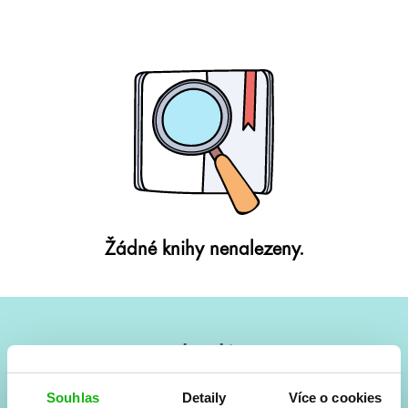
Žádné knihy nenalezeny.
#HumbookNews
Vše kolem #youngadult každý měsíc rovnou do mailu!
Souhlas
Detaily
Více o cookies