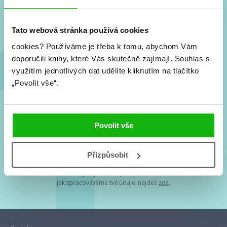
Nové knihy, co se chystá, kvízy, soutěže, autoři, filmové
a seriálové adaptace a další.
Tato webová stránka používá cookies
cookies?
Používáme je třeba k tomu, abychom Vám
doporučili knihy, které Vás skutečně zajímají.
Souhlas s
využitím jednotlivých dat udělíte kliknutím na tlačítko
„Povolit vše“.
Souhlasím s
podmínkami zpracování osobních údajů
Povolit vše
Tvá e-mailová adresa je u nás v bezpečí. Přečti si
naše podmínky
Přizpůsobit
zpracování osobních údajů
. S tvými osobními údaji nakládáme v
mezích obecně závazných právních předpisů. Více informací o tom,
jak zpracováváme tvé údaje, najdeš
zde
.