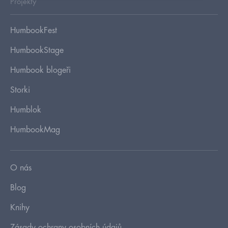
Projekty
HumbookFest
HumbookStage
Humbook blogeři
Storki
Humblok
HumbookMag
O nás
Blog
Knihy
Zásady ochrany osobních údajů