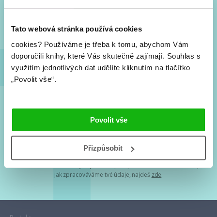
Nové knihy, co se chystá, kvízy, soutěže, autoři, filmové
a seriálové adaptace a další.
Tato webová stránka používá cookies
cookies?
Používáme je třeba k tomu, abychom Vám
doporučili knihy, které Vás skutečně zajímají.
Souhlas s
využitím jednotlivých dat udělíte kliknutím na tlačítko
„Povolit vše“.
Souhlasím s
podmínkami zpracování osobních údajů
Povolit vše
Tvá e-mailová adresa je u nás v bezpečí. Přečti si
naše podmínky
Přizpůsobit
zpracování osobních údajů
. S tvými osobními údaji nakládáme v
mezích obecně závazných právních předpisů. Více informací o tom,
jak zpracováváme tvé údaje, najdeš
zde
.