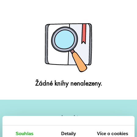
Žádné knihy nenalezeny.
#HumbookNews
Vše kolem #youngadult každý měsíc rovnou do mailu!
Souhlas
Detaily
Více o cookies