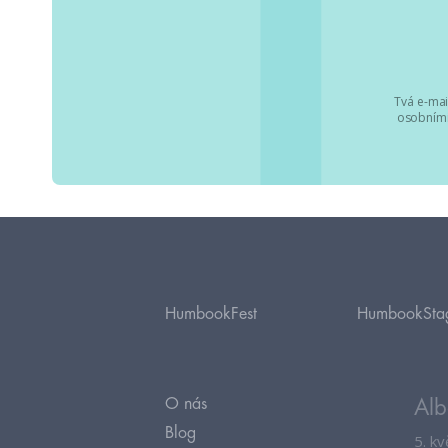
Tvá e-mai
osobními
HumbookFest
HumbookSta
O nás
Alb
Blog
5. k