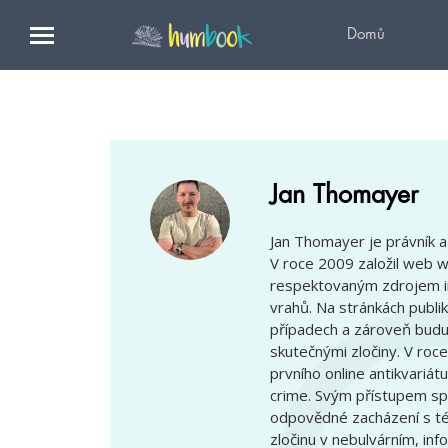
Domů
Jan Thomayer
Jan Thomayer je právník a 
V roce 2009 založil web ww
respektovaným zdrojem i
vrahů. Na stránkách publi
případech a zároveň buduj
skutečnými zločiny. V roce
prvního online antikvariát
crime. Svým přístupem spo
odpovědné zacházení s té
zločinu v nebulvárním, inf