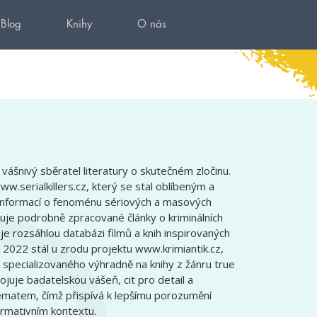
Blog
Knihy
O nás
vášnivý sběratel literatury o skutečném zločinu.
w.serialkillers.cz, který se stal oblíbeným a
nformací o fenoménu sériových a masových
kuje podrobně zpracované články o kriminálních
e rozsáhlou databázi filmů a knih inspirovaných
 2022 stál u zrodu projektu www.krimiantik.cz,
u specializovaného výhradně na knihy z žánru true
juje badatelskou vášeň, cit pro detail a
matem, čímž přispívá k lepšímu porozumění
ormativním kontextu.