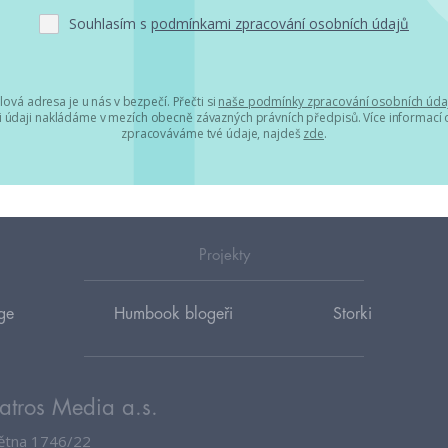
Souhlasím s
podmínkami zpracování osobních údajů
lová adresa je u nás v bezpečí. Přečti si
naše podmínky zpracování osobních úda
 údaji nakládáme v mezích obecně závazných právních předpisů. Více informací o
zpracováváme tvé údaje, najdeš
zde
.
Projekty
ge
Humbook blogeři
Storki
atros Media a.s.
větna 1746/22