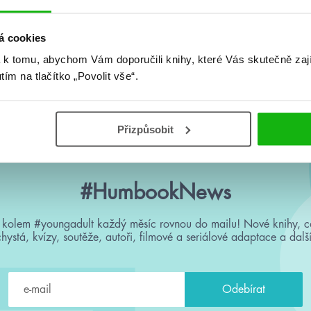
á cookies
 k tomu, abychom Vám doporučili knihy, které Vás skutečně zaj
utím na tlačítko „Povolit vše“.
Žádné knihy nenalezeny.
Přizpůsobit
#HumbookNews
 kolem #youngadult každý měsíc rovnou do mailu! Nové knihy, c
chystá, kvízy, soutěže, autoři, filmové a seriálové adaptace a další