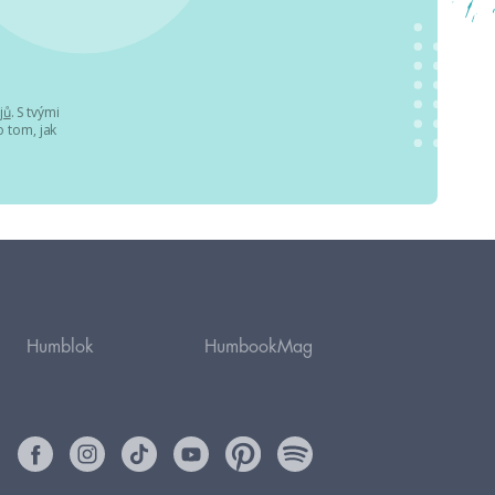
jů
. S tvými
 tom, jak
Humblok
HumbookMag