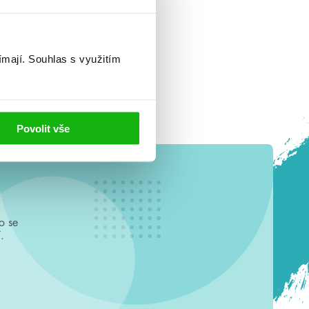
ímají.
Souhlas s využitím
Povolit vše
o se
.