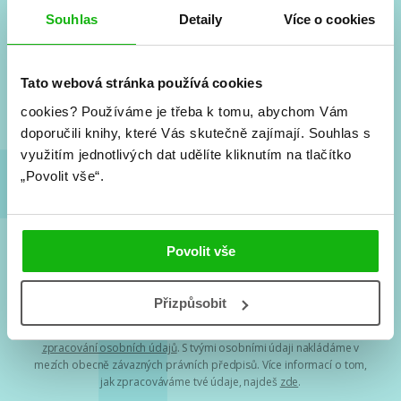
#HumbookNews
Souhlas
Detaily
Více o cookies
Vše kolem #youngadult každý měsíc rovnou do mailu!
Nové knihy, co se chystá, kvízy, soutěže, autoři, filmové
a seriálové adaptace a další.
Tato webová stránka používá cookies
cookies?
Používáme je třeba k tomu, abychom Vám
doporučili knihy, které Vás skutečně zajímají.
Souhlas s
využitím jednotlivých dat udělíte kliknutím na tlačítko
„Povolit vše“.
Povolit vše
Souhlasím s
podmínkami zpracování osobních údajů
Přizpůsobit
Tvá e-mailová adresa je u nás v bezpečí. Přečti si
naše podmínky
zpracování osobních údajů
. S tvými osobními údaji nakládáme v
mezích obecně závazných právních předpisů. Více informací o tom,
jak zpracováváme tvé údaje, najdeš
zde
.