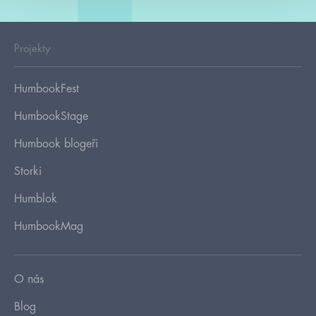
Projekty
HumbookFest
HumbookStage
Humbook blogeři
Storki
Humblok
HumbookMag
O nás
Blog