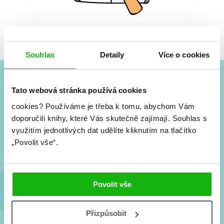
Žádné knihy nenalezeny.
Souhlas
Detaily
Více o cookies
Tato webová stránka používá cookies
#HumbookNews
cookies?
Používáme je třeba k tomu, abychom Vám
Vše kolem #youngadult každý měsíc rovnou do mailu!
doporučili knihy, které Vás skutečně zajímají.
Souhlas s
Nové knihy, co se chystá, kvízy, soutěže, autoři, filmové
využitím jednotlivých dat udělíte kliknutím na tlačítko
a seriálové adaptace a další.
„Povolit vše“.
Povolit vše
Přizpůsobit