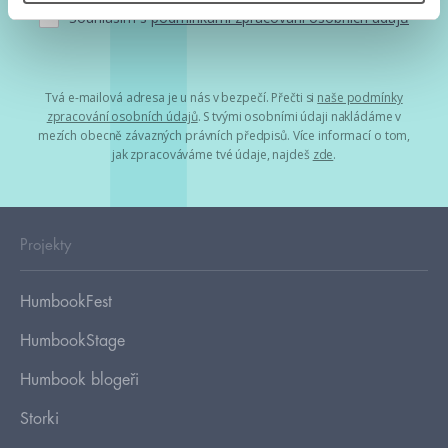
Souhlasím s
podmínkami zpracování osobních údajů
Tvá e-mailová adresa je u nás v bezpečí. Přečti si
naše podmínky
zpracování osobních údajů
. S tvými osobními údaji nakládáme v
mezích obecně závazných právních předpisů. Více informací o tom,
jak zpracováváme tvé údaje, najdeš
zde
.
Projekty
HumbookFest
HumbookStage
Humbook blogeři
Storki