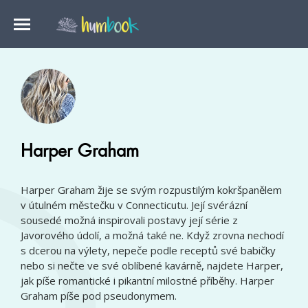
Harper Graham
Harper Graham žije se svým rozpustilým kokršpanělem
v útulném městečku v Connecticutu. Její svérázní
sousedé možná inspirovali postavy její série z
Javorového údolí, a možná také ne. Když zrovna nechodí
s dcerou na výlety, nepeče podle receptů své babičky
nebo si nečte ve své oblíbené kavárně, najdete Harper,
jak píše romantické i pikantní milostné příběhy. Harper
Graham píše pod pseudonymem.