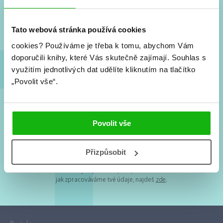
Nové knihy, co se chystá, kvízy, soutěže, autoři, filmové
a seriálové adaptace a další.
Tato webová stránka používá cookies
cookies?
Používáme je třeba k tomu, abychom Vám
doporučili knihy, které Vás skutečně zajímají.
Souhlas s
využitím jednotlivých dat udělíte kliknutím na tlačítko
„Povolit vše“.
Souhlasím s
podmínkami zpracování osobních údajů
Povolit vše
Tvá e-mailová adresa je u nás v bezpečí. Přečti si
naše podmínky
Přizpůsobit
zpracování osobních údajů
. S tvými osobními údaji nakládáme v
mezích obecně závazných právních předpisů. Více informací o tom,
jak zpracováváme tvé údaje, najdeš
zde
.