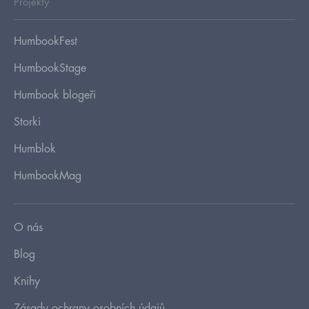
Projekty
HumbookFest
HumbookStage
Humbook blogeři
Storki
Humblok
HumbookMag
O nás
Blog
Knihy
Zásady ochrany osobních údajů