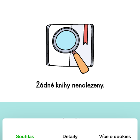
Žádné knihy nenalezeny.
#HumbookNews
Vše kolem #youngadult každý měsíc rovnou do mailu!
Souhlas
Detaily
Více o cookies