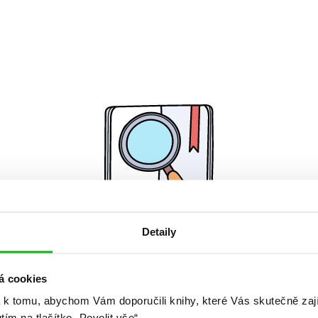
Detaily
Žádné knihy nenalezeny.
á cookies
 k tomu, abychom Vám doporučili knihy, které Vás skutečně zaj
utím na tlačítko „Povolit vše“.