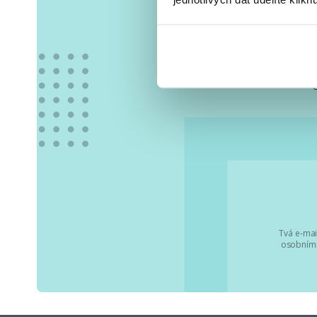
Vše
Tvá e-mai
osobními