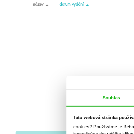
název
datum vydání
Souhlas
Tato webová stránka použív
cookies?
Používáme je třeba
jednotlivých dat udělíte klikn