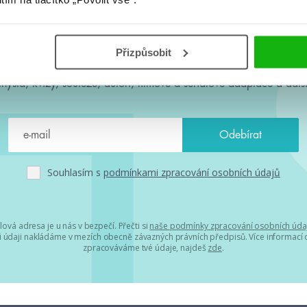
#HumbookNews
Přizpůsobit
 kolem #youngadult každý měsíc rovnou do mailu! Nové knihy, c
chystá, kvízy, soutěže, autoři, filmové a seriálové adaptace a další
Souhlasím s
podmínkami zpracování osobních údajů
lová adresa je u nás v bezpečí. Přečti si
naše podmínky zpracování osobních úda
 údaji nakládáme v mezích obecně závazných právních předpisů. Více informací o
zpracováváme tvé údaje, najdeš
zde
.