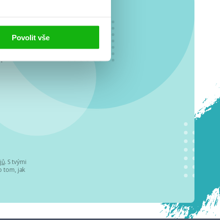
Povolit vše
o se
.
jů
. S tvými
 tom, jak