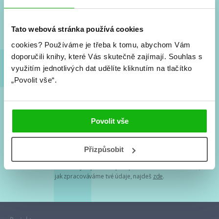
Nové knihy, co se chystá, kvízy, soutěže, autoři, filmové
a seriálové adaptace a další.
Tato webová stránka používá cookies
cookies?
Používáme je třeba k tomu, abychom Vám
doporučili knihy, které Vás skutečně zajímají.
Souhlas s
využitím jednotlivých dat udělíte kliknutím na tlačítko
„Povolit vše“.
Souhlasím s
podmínkami zpracování osobních údajů
Povolit vše
Tvá e-mailová adresa je u nás v bezpečí. Přečti si
naše podmínky
Přizpůsobit
zpracování osobních údajů
. S tvými osobními údaji nakládáme v
mezích obecně závazných právních předpisů. Více informací o tom,
jak zpracováváme tvé údaje, najdeš
zde
.