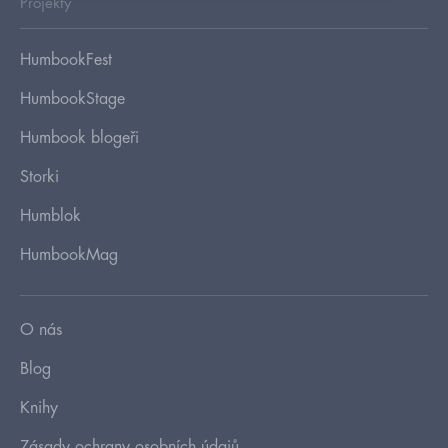
Projekty
HumbookFest
HumbookStage
Humbook blogeři
Storki
Humblok
HumbookMag
O nás
Blog
Knihy
Zásady ochrany osobních údajů