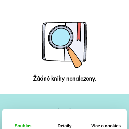
Žádné knihy nenalezeny.
#HumbookNews
Vše kolem #youngadult každý měsíc rovnou do mailu!
Souhlas
Detaily
Více o cookies