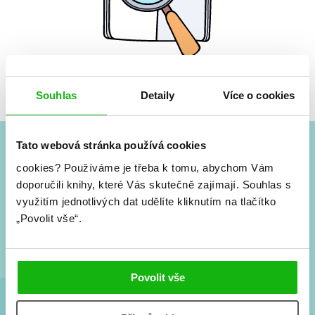
Žádné knihy nenalezeny.
Souhlas
Detaily
Více o cookies
Tato webová stránka používá cookies
#HumbookNews
cookies?
Používáme je třeba k tomu, abychom Vám
doporučili knihy, které Vás skutečně zajímají.
Souhlas s
Vše kolem #youngadult každý měsíc rovnou do mailu!
využitím jednotlivých dat udělíte kliknutím na tlačítko
Nové knihy, co se chystá, kvízy, soutěže, autoři, filmové
„Povolit vše“.
a seriálové adaptace a další.
Povolit vše