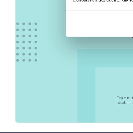
Vše
Tvá e-mai
osobními