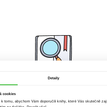
Detaily
Žádné knihy nenalezeny.
á cookies
 k tomu, abychom Vám doporučili knihy, které Vás skutečně zaj
utím na tlačítko „Povolit vše“.