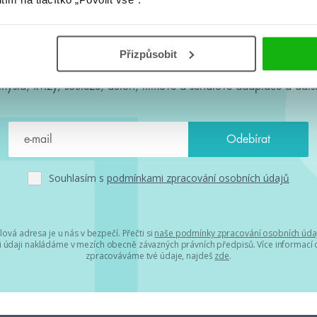
#HumbookNews
Přizpůsobit
 kolem #youngadult každý měsíc rovnou do mailu! Nové knihy, c
chystá, kvízy, soutěže, autoři, filmové a seriálové adaptace a další
Souhlasím s
podmínkami zpracování osobních údajů
lová adresa je u nás v bezpečí. Přečti si
naše podmínky zpracování osobních úda
 údaji nakládáme v mezích obecně závazných právních předpisů. Více informací o
zpracováváme tvé údaje, najdeš
zde
.