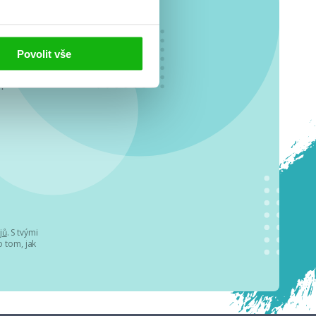
Povolit vše
o se
.
jů
. S tvými
 tom, jak