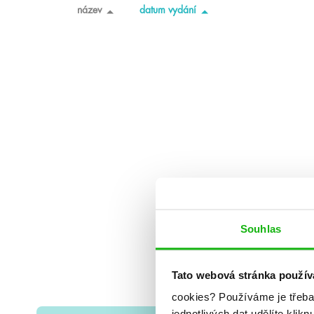
název
datum vydání
Souhlas
Tato webová stránka použív
cookies?
Používáme je třeba
jednotlivých dat udělíte klikn