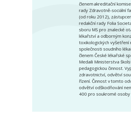
členem akreditační komise
rady Zdravotně-sociální fa
(od roku 2012), zástupcem
redakční rady Folia Socie
sboru MS pro znalecké otá
lékařství a odborným konz
toxikologických vyšetření
společnosti soudního léka
členem České lékařské spo
Medaili Ministerstva škols
pedagogickou činnost. Vy
zdravotnictví, odvětví so
řízení. Činnost v tomto od
odvětví odškodňování nema
400 pro soukromé osoby a 