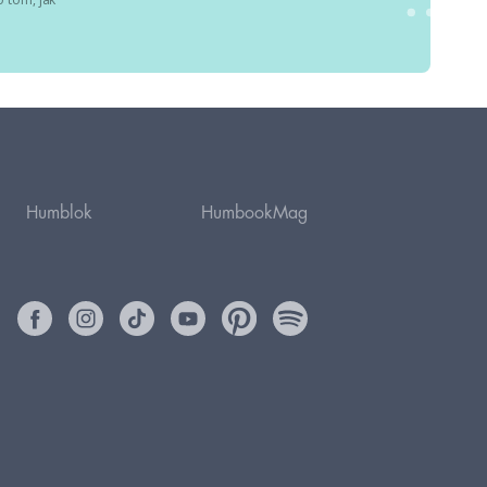
Humblok
HumbookMag