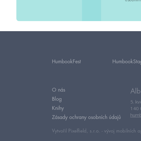
HumbookFest
HumbookSta
O nás
Alb
Blog
5. k
140 
Knihy
humb
Zásady ochrany osobních údajů
Vytvořil Pixelfield, s.r.o. -
vývoj mobilních a