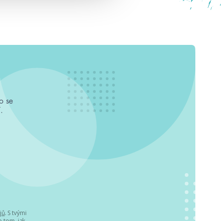
o se
.
jů
. S tvými
 tom, jak