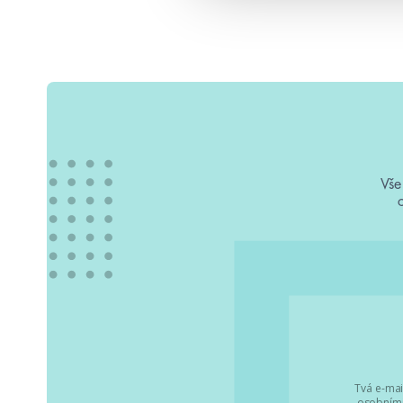
Vše
Tvá e-mai
osobními