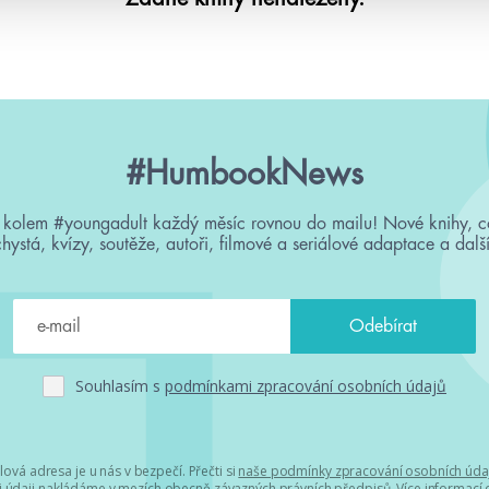
#HumbookNews
 kolem #youngadult každý měsíc rovnou do mailu! Nové knihy, c
chystá, kvízy, soutěže, autoři, filmové a seriálové adaptace a další
Souhlasím s
podmínkami zpracování osobních údajů
lová adresa je u nás v bezpečí. Přečti si
naše podmínky zpracování osobních úda
 údaji nakládáme v mezích obecně závazných právních předpisů. Více informací o