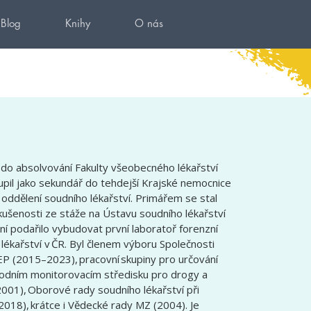
Blog
Knihy
O nás
l do absolvování Fakulty všeobecného lékařství
upil jako sekundář do tehdejší Krajské nemocnice
 oddělení soudního lékařství. Primářem se stal
kušenosti ze stáže na Ústavu soudního lékařství
í podařilo vybudovat první laboratoř forenzní
lékařství v ČR. Byl členem výboru Společnosti
P (2015–2023), pracovní skupiny pro určování
rodním monitorovacím středisku pro drogy a
2001), Oborové rady soudního lékařství při
018), krátce i Vědecké rady MZ (2004). Je