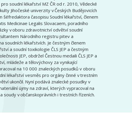
 pro soudní lékařství MZ ČR od r. 2010, Vědecké
kulty Jihočeské univerzity v Českých Budějovicích
 šéfredaktora časopisu Soudní lékařství, členem
tatis Medicinae Legalis Slovacaem, poradního
zky v oboru zdravotnictví odvětví soudní
ultantem Národního registru pitev a
 na soudních lékařstvích. Je čestným členem
řství a soudní toxikologie ČLS JEP a čestným
lečnosti JEP, obdržel Čestnou medaili ČLS JEP a
tví, mládeže a tělovýchovy za vynikající
pracoval na 10 000 znaleckých posudků v oboru
udní lékařství vesměs pro orgány činné v trestním
větví ukončil. Nyní podává znalecké posudky v
teriální újmy na zdraví, kterých vypracoval na
soudy v občanskoprávních i trestních řízeních.