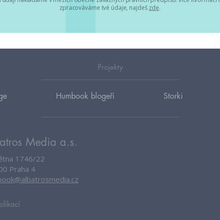
zpracováváme tvé údaje, najdeš
zde
.
Projekty
ge
Humbook blogeři
Storki
atros Media a.s.
větna 1746/22
00 Praha 4
ook@albatrosmedia.cz
plikací