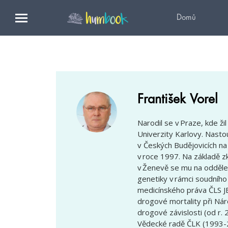
Domů
František Vorel
Narodil se v Praze, kde ži
Univerzity Karlovy. Nasto
v Českých Budějovicích na
v roce 1997. Na základě z
v Ženevě se mu na oddělen
genetiky v rámci soudního 
medicínského práva ČLS JE
drogové mortality při Ná
drogové závislosti (od r. 
Vědecké radě ČLK (1993-2