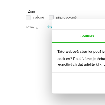
Žánr
vydané
připravované
název
datum vydání
Souhlas
Tato webová stránka použív
cookies?
Používáme je třeba
jednotlivých dat udělíte klikn